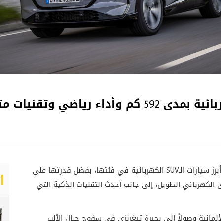
ترسيخ مكانتها كواحدة من أبرز سيارات الـSUV الكهربائية في فئتها، بفضل قدرتها على
دى الكهربائي الطويل، إلى جانب أحدث التقنيات الذكية التي
لمانية وصولاً إلى بحيرة تيغرنزي في سفوح جبال الألب