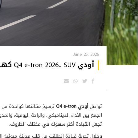
June 25, 2026
أودي Q4 e-tron 2026.. SUV كهربائية بمدى 592 كم وأداء رياضي وتقنيات متطورة
تواصل
أودي Q4 e-tron
الجمع بين الأداء الديناميكي، والراحة اليومية، والم
تجعل القيادة أكثر سهولة في مختلف الظروف.
وخلال تجربة قيادة انطلقت من قلب مدينة ميونيخ الأ