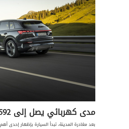
مدى كهربائي يصل إلى 592 كيلومتراً
بعد مغادرة المدينة، تبدأ السيارة بإظهار إحدى أه