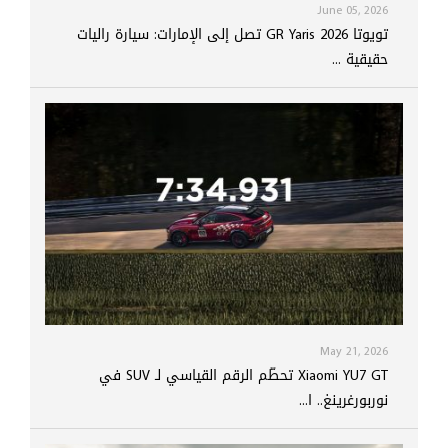
June 05, 2026
تويوتا GR Yaris 2026 تصل إلى الإمارات: سيارة راليات
حقيقية ...
May 21, 2026
Xiaomi YU7 GT تحطّم الرقم القياسي لـ SUV في
نوربورغرينغ.. ا...