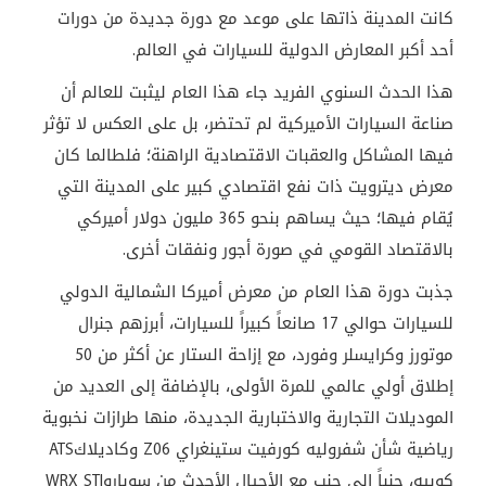
كانت المدينة ذاتها على موعد مع دورة جديدة من دورات
أحد أكبر المعارض الدولية للسيارات في العالم
.
هذا الحدث السنوي الفريد جاء هذا العام ليثبت للعالم أن
صناعة السيارات الأميركية لم تحتضر، بل على العكس لا تؤثر
فيها المشاكل والعقبات الاقتصادية الراهنة؛ فلطالما كان
معرض ديترويت ذات نفع اقتصادي كبير على المدينة التي
يُقام فيها؛ حيث يساهم بنحو 365 مليون دولار أميركي
بالاقتصاد القومي في صورة أجور ونفقات أخرى.
جذبت دورة هذا العام من معرض أميركا الشمالية الدولي
للسيارات حوالي 17 صانعاً كبيراً للسيارات، أبرزهم جنرال
موتورز وكرايسلر وفورد، مع إزاحة الستار عن أكثر من 50
إطلاق أولي عالمي للمرة الأولى، بالإضافة إلى العديد من
الموديلات التجارية والاختبارية الجديدة، منها طرازات نخبوية
رياضية شأن شفروليه كورفيت ستينغراي
Z06
وكاديلاك
ATS
كوبيه، جنباً إلى جنب مع الأجيال الأحدث من سوبارو
WRX STI