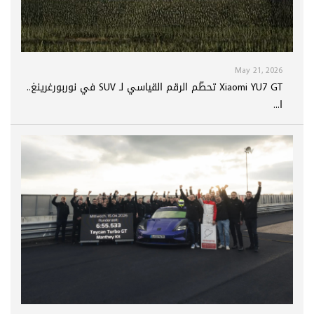
May 21, 2026
Xiaomi YU7 GT تحطّم الرقم القياسي لـ SUV في نوربورغرينغ..
ا...