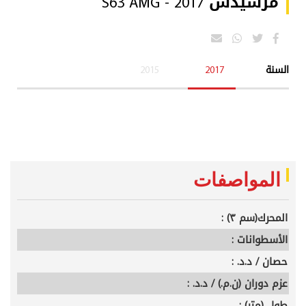
مرسيدس S63 AMG - 2017
السنة
2017
2015
المواصفات
المحرك(سم ٣) :
الأسطوانات :
حصان / د.د. :
عزم دوران (ن.م.) / د.د. :
طول (متر) :