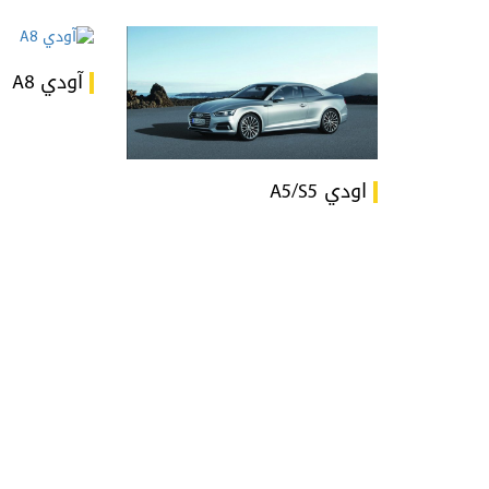
آودي A8
اودي A5/S5