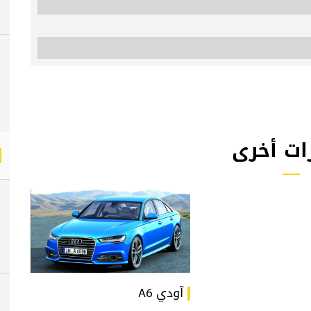
ات أخرى
آودي A6