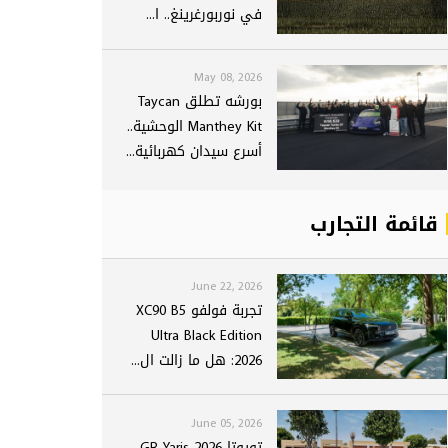
في نوربورغرينغ.. ا...
May 08, 2026
بورشه تطلق Taycan
Manthey Kit الوحشية..
أسرع سيدان كهربائية...
قائمة التجارب
June 22, 2026
تجربة فولفو XC90 B5
Ultra Black Edition
2026: هل ما زالت ال...
June 05, 2026
تويوتا GR Yaris 2026