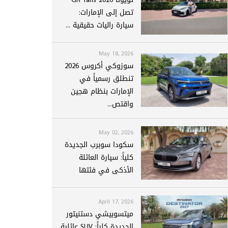
تصل إلى الإمارات:
سيارة راليات حقيقية ...
May 18, 2026
سوزوكي أكروس 2026
تنطلق رسمياً في
الإمارات بنظام هجين
واقتص...
May 02, 2026
سكودا سوبرب الجديدة
كلياً: سيارة العائلة
الأذكى في فئتها
April 17, 2026
ميتسوبيشي دستنيتور
الجديدة كلياً: SUV عائلية