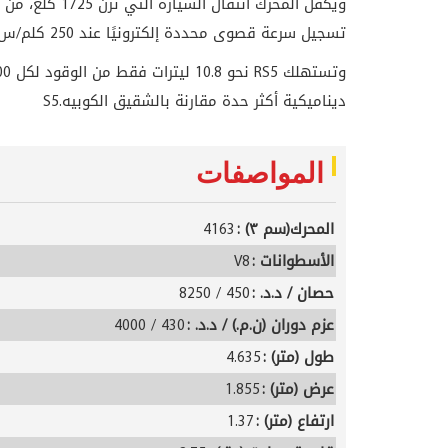
تسجيل سرعة قصوى محددة إلكترونيًا عند 250 كلم/س.
وتستهلك
RS5
نحو 10.8 ليترات فقط من الوقود لكل 100 كلم مقطوعة. تصميميًا، تستفيد
ديناميكية أكثر حدة مقارنة بالشقيق الكوبيه
S5.
المواصفات
المحرك(سم ٣) :
4163
الأسطوانات :
V8
حصان / د.د. :
450 / 8250
عزم دوران (ن.م.) / د.د. :
430 / 4000
طول (متر) :
4.635
عرض (متر) :
1.855
ارتفاع (متر) :
1.37