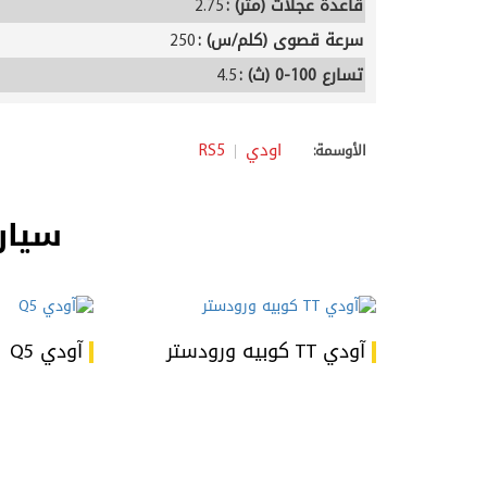
قاعدة عجلات (متر) :
2.75
سرعة قصوى (كلم/س) :
250
تسارع 100-0 (ث) :
4.5
اودي
RS5
الأوسمة:
سيار
آودي TT كوبيه ورودستر
آودي Q5