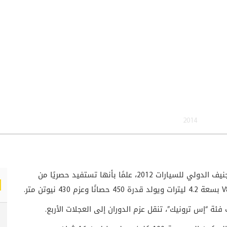
2014
كوبيه أطلّت من خلال معرض جنيف الدولي للسيارات 2012، علمًا بأنها تستفيد حصريًا من
V
بسعة 4.2 ليترات ويولد قدرة 450 حصانًا وعزم 430 نيوتن متر.
ة “إس ترونيك”، تنقل عزم الدوران إلى العجلات الأربع.