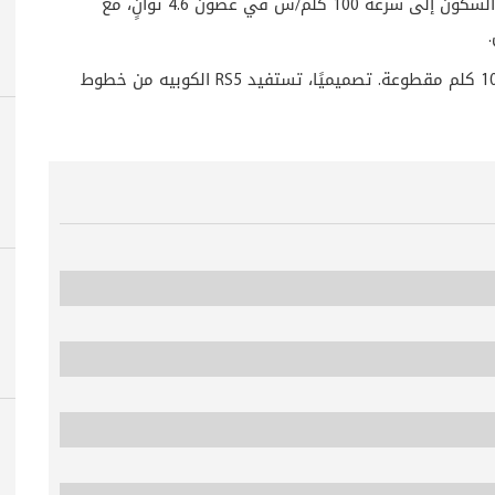
ويكفل المحرك انتقال السيارة التي تزن 1725 كلغ، من السكون إلى سرعة 100 كلم/س في غضون 4.6 ثوانٍ، مع
RS5
الكوبيه من خطوط