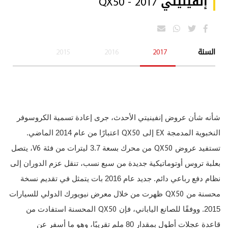
إنفينيتي QX50 - 2017
السنة
2017
2016
2015
شأنه شأن عروض إنفينيتي الأحدث، جرى إعادة تسمية الكروسوفر
QX50
EX
النخبوية المدمجة
إلى
اعتبارًا من عام 2014 الماضي.
V6
QX50
تستفيد عروض
من محرك بسعة 3.7 ليترات من فئة
، يتصل
بعلبة تروس أوتوماتيكية جديدة من سبع نسب، تنقل عزم الدوران إلى
نظام دفع رباعي دائم. جديد عام 2016 بات يتمثل في تقديم نسخة
QX50
محسنة من
ظهرت من خلال معرض نيويورك الدولي للسيارات
QX50
2015. ووفقًا للصانع الياباني، فإن
المحسنة استفادت من
قاعدة عجلات أطول بمقدار 80 ملم تقريبًا، وهو ما أسفر عن