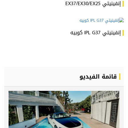
إنفينيتي EX37/EX30/EX25
إنفينيتي IPL G37 كوبيه
قائمة الفيديو