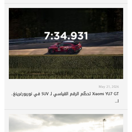
May 21, 2026
Xiaomi YU7 GT تحطّم الرقم القياسي لـ SUV في نوربورغرينغ..
ا...