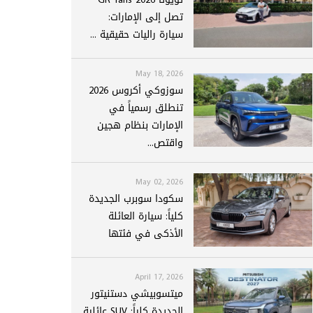
تصل إلى الإمارات:
سيارة راليات حقيقية ...
May 18, 2026
سوزوكي أكروس 2026
تنطلق رسمياً في
الإمارات بنظام هجين
واقتص...
May 02, 2026
سكودا سوبرب الجديدة
كلياً: سيارة العائلة
الأذكى في فئتها
April 17, 2026
ميتسوبيشي دستنيتور
الجديدة كلياً: SUV عائلية