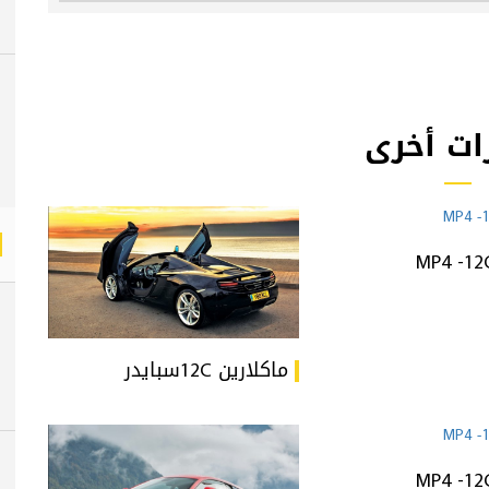
ات أخرى
ماكلارين 12Cسبايدر