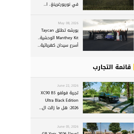
في نوربورغرينغ.. ا...
May 08, 2026
بورشه تطلق Taycan
Manthey Kit الوحشية..
أسرع سيدان كهربائية...
قائمة التجارب
June 22, 2026
تجربة فولفو XC90 B5
Ultra Black Edition
2026: هل ما زالت ال...
June 05, 2026
تويوتا GR Yaris 2026