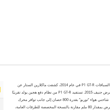
P1 GT-R
السباقات
في عام 2014، كشفت ماكلارين الستار عن
P1 GT-R
201. تستفيد
من نظام دفع هجين يولد تقريبًا
1000 حصان، مكوّن من محرك بنزيني سعة 3.8 ليترات مع شاحني هواء “توربو” بقدرة 800 حصان إلى جانب توافر محرك
كهربائي بقدرة 200 حصان تقريبًا. وجاء المحور الأمامي أعرض بمقدار 80 ملم مقارنة بالنسخة المخصصة للطرقات العامة،