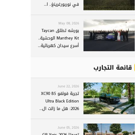
في نوربورغرينغ.. ا...
May 08, 2026
بورشه تطلق Taycan
Manthey Kit الوحشية..
أسرع سيدان كهربائية...
قائمة التجارب
June 22, 2026
تجربة فولفو XC90 B5
Ultra Black Edition
2026: هل ما زالت ال...
June 05, 2026
تويوتا GR Yaris 2026