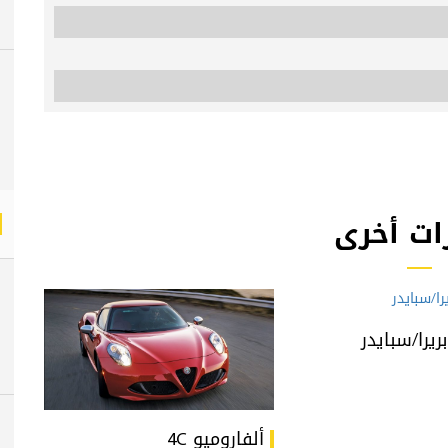
ات أخرى
ريرا/سبايدر
ألفاروميو 4C