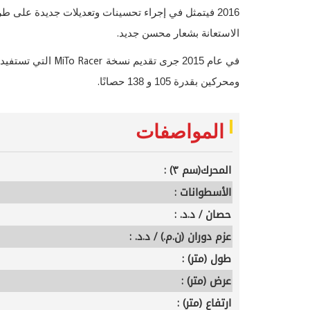
2016 فيتمثل في إجراء تحسينات وتعديلات جديدة على طراز
.
الاستعانة بشعار محسن جديد
MiTo Racer
في عام 2015 جرى تقديم نسخة
التي تستفيد
.
ومحركين بقدرة 105 و 138 حصانًا
المواصفات
المحرك(سم ٣) :
الأسطوانات :
حصان / د.د. :
عزم دوران (ن.م.) / د.د. :
طول (متر) :
عرض (متر) :
ارتفاع (متر) :