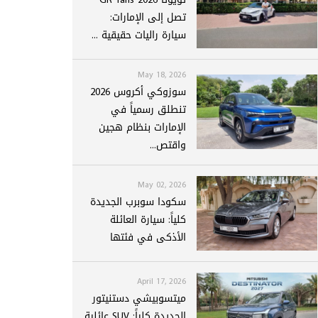
تصل إلى الإمارات:
سيارة راليات حقيقية ...
May 18, 2026
سوزوكي أكروس 2026
تنطلق رسمياً في
الإمارات بنظام هجين
واقتص...
May 02, 2026
سكودا سوبرب الجديدة
كلياً: سيارة العائلة
الأذكى في فئتها
April 17, 2026
ميتسوبيشي دستنيتور
الجديدة كلياً: SUV عائلية