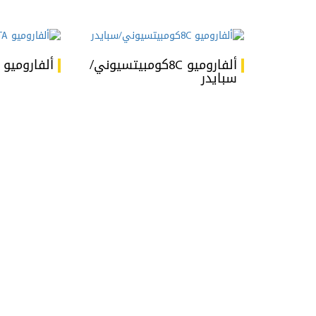
ألفاروميو 8Cكومبيتسيوني/
ألفاروميو MiTo GTA
سبايدر