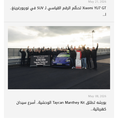
May 21, 2026
Xiaomi YU7 GT تحطّم الرقم القياسي لـ SUV في نوربورغرينغ..
ا...
May 08, 2026
بورشه تطلق Taycan Manthey Kit الوحشية.. أسرع سيدان
كهربائية...