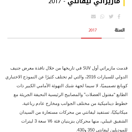
مازيراتي ليفانتي - 2017
السنة
2017
SUV
قدمت مازيراتي أول
في تاريخها من خلال نافذة معرض جنيف
الدولي للسيارات 2016، والتي لم تختلف كثيرًا عن النموذج الاختباري
كوبانغ تصميميًا، لا سيما لجهة شبك التهوئة الأمامي الكبير ذات
الطابع “مفتول العضلات” والمصابيح الرئيسية النحيفة الجريئة مع
خطوط ديناميكية من مختلف الجوانب ومخارج عادم رباعية.
ميكانيكيًا، تستفيد ليفانتي من محركات مستعارة من السيدان
V6
الشقيق غيبلي، منها محركان بنزينيان فئة
سعة 3 ليترات
.
للموديلين ليفانتي 350 و430