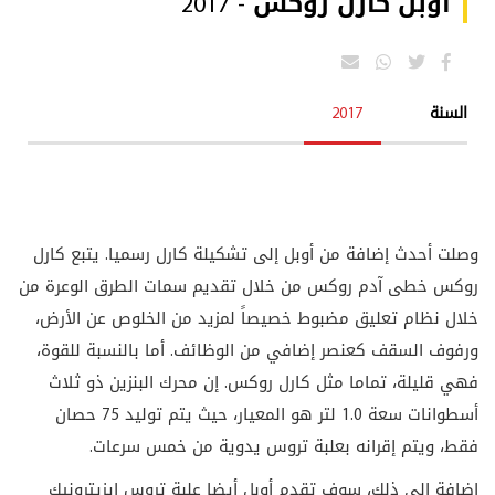
أوبل كارل روكس - 2017
السنة
2017
وصلت أحدث إضافة من أوبل إلى تشكيلة كارل رسميا. يتبع كارل
روكس خطى آدم روكس من خلال تقديم سمات الطرق الوعرة من
خلال نظام تعليق مضبوط خصيصاً لمزيد من الخلوص عن الأرض،
ورفوف السقف كعنصر إضافي من الوظائف. أما بالنسبة للقوة،
فهي قليلة، تماما مثل كارل روكس. إن محرك البنزين ذو ثلاث
أسطوانات سعة 1.0 لتر هو المعيار، حيث يتم توليد 75 حصان
فقط، ويتم إقرانه بعلبة تروس يدوية من خمس سرعات.
إضافة إلى ذلك، سوف تقدم أوبل أيضا علبة تروس إيزيترونيك