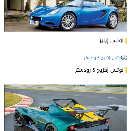
لوتس إيليز
لوتس إكزيج S رودستر