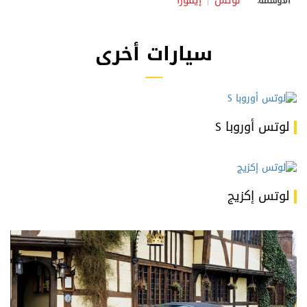
لوتس
إيفورا
الأوسمة:
سيارات أخرى
لوتس أوروبا S
لوتس إكزيج