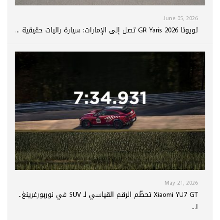
June 05, 2026
تويوتا GR Yaris 2026 تصل إلى الإمارات: سيارة راليات حقيقية ...
May 21, 2026
Xiaomi YU7 GT تحطّم الرقم القياسي لـ SUV في نوربورغرينغ..
ا...