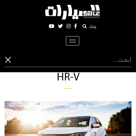
بحث
Toggle
navigation
HR-V