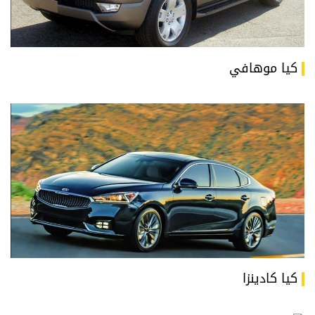
كيا موهافي
كيا كادينزا