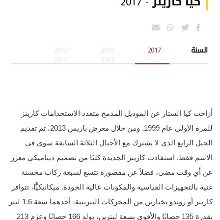
كيا كارينز - 2017
السنة
2017
2016
2015
2014
2013
أزاحت كيا الستار عن الموديل المدمج متعدد الاستخدامات كارينز
للمرة الأولى عام 1999. ومن خلال معرض باريس 2013، تم تقديم
الجيل الرابع الذي لا يشترك مع الأجيال الثلاثة السابقة سوى في
الاسم فقط. استفادت كارينز الجديدة كليًّا من تصميم ديناميكي معزز
عن أي وقت مضى، فضلاً عن مقصورة تتسع لسبعة ركاب محسنة
غنية بالتجهيزات القياسية والمكونات عالية الجودة. ميكانيكيًّا، تتوافر
كارينز أو روندو بخيارين من المحركات البنزينية، أحدهما سعة 1.6 ليتر
بقدرة 135 حصانًا والأقوى بسعة ليترين، يولد 166 حصانًا وعزم 213