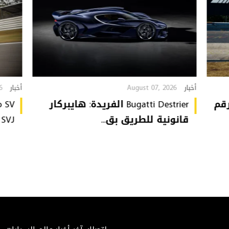
6
August 07, 2026
أخبار
أخبار
تُحطّم رقم
Bugatti Destrier الفريدة: هايبركار
قانونية للطريق بق...
or SVJ