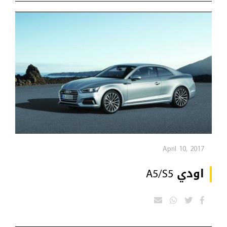
April 10, 2017
اودي A5/S5