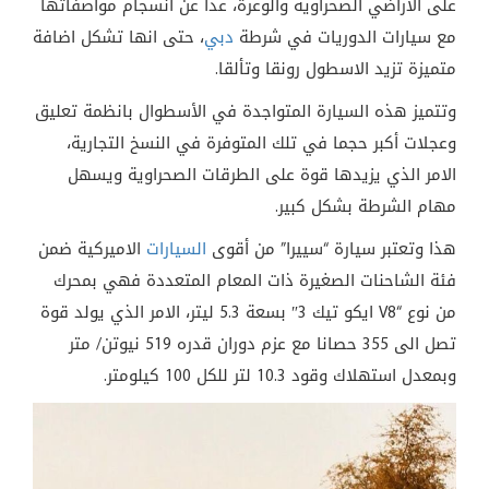
على الاراضي الصحراوية والوعرة، عدا عن انسجام مواصفاتها
مع سيارات الدوريات في شرطة
دبي
، حتى انها تشكل اضافة
متميزة تزيد الاسطول رونقا وتألقا.
وتتميز هذه السيارة المتواجدة في الأسطوال بانظمة تعليق
وعجلات أكبر حجما في تلك المتوفرة في النسخ التجارية،
الامر الذي يزيدها قوة على الطرقات الصحراوية ويسهل
مهام الشرطة بشكل كبير.
هذا وتعتبر سيارة “سييرا” من أقوى
السيارات
الاميركية ضمن
فئة الشاحنات الصغيرة ذات المعام المتعددة فهي بمحرك
من نوع “
V8
ايكو تيك 3″ بسعة 5.3 ليتر، الامر الذي يولد قوة
تصل الى 355 حصانا مع عزم دوران قدره 519 نيوتن
/
متر
وبمعدل استهلاك وقود 10.3 لتر للكل 100 كيلومتر.