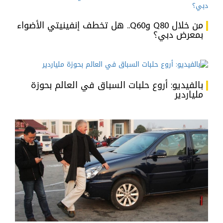
من خلال Q80 وQ60.. هل تخطف إنفينيتي الأضواء
بمعرض دبي؟
بالفيديو: أروع حلبات السباق في العالم بحوزة
ملياردير