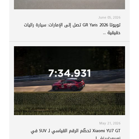
June 05, 2026
تويوتا GR Yaris 2026 تصل إلى الإمارات: سيارة راليات
حقيقية ...
May 21, 2026
Xiaomi YU7 GT تحطّم الرقم القياسي لـ SUV في
نوربورغرينغ.. ا...