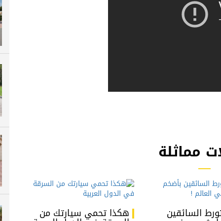
ت مماثلة
رط السائقين
هكذا تحمي سيارتك من