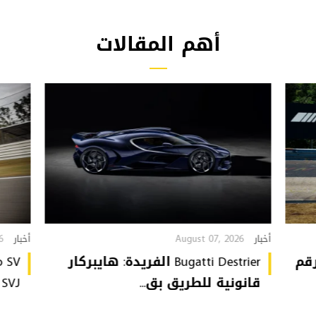
أهم المقالات
6
August 07, 2026
أخبار
أخبار
تُحطّم رقم
Bugatti Destrier الفريدة: هايبركار
قانونية للطريق بق...
or SVJ