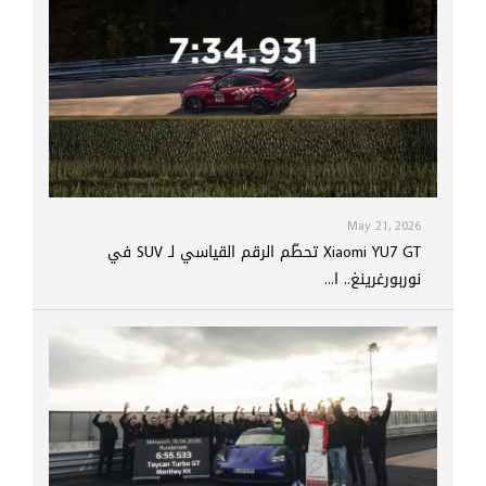
May 21, 2026
Xiaomi YU7 GT تحطّم الرقم القياسي لـ SUV في
نوربورغرينغ.. ا...