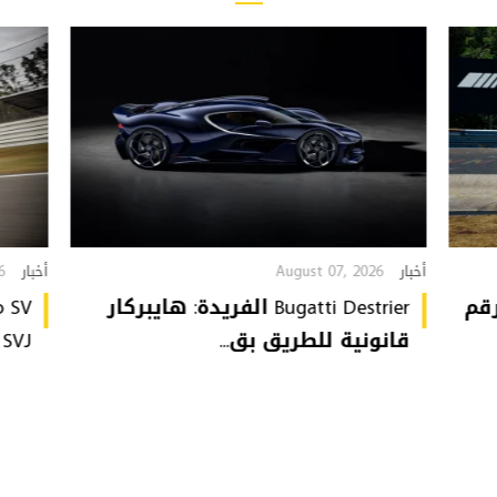
6
August 07, 2026
أخبار
أخبار
تُحطّم رقم
Bugatti Destrier الفريدة: هايبركار
قانونية للطريق بق...
or SVJ