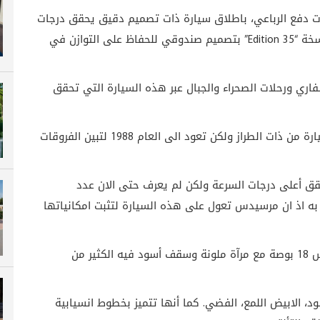
ت دفع الرباعي، باطلاق سيارة ذات تصميم دقيق يحقق درجات
خة “
Edition 35
” بتصميم صندوقي للحفاظ على التوازن في
ي ورحلات الصحراء والجبال عبر هذه السيارة التي تحقق
ويشار الى أن الشركة وضعت هذه السيارة بجانب سيارة من ذات الطراز ولكن تعود الى العام 1988 لتبين الفروقات
قق أعلى درجات السرعة ولكن لم يعرف حتى الان عدد
 به اذ ان مرسيدس تعول على هذه السيارة لتثبت امكانياتها
ومن الخارج، تأتي هذه السيارة بعجلات ضخمة بقياس 18 بوصة مع مرآة ملونة وسقف أسود فيه الكثير من
سود، الابيض اللمع، الفضي. كما أنها تتميز بخطوط انسيابية