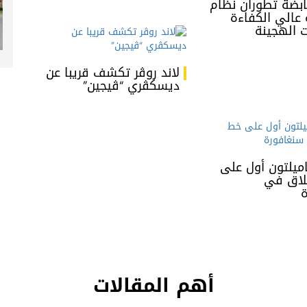
ابضة تطوران نظام
 عالي الكفاءة
ت الهجينة
لاند روڤر تكشف قريبا عن
ديسكڤري “ڤيجين”
يلتون أول على
لاق في
أهم المقالات