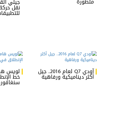
متطورة
جيلي الق
نقل حركة
للتطبيقا
آودي Q7 لعام 2016.. جيل
لويس هام
أكثر ديناميكية ورفاهية
خط الإنط
سنغافورة