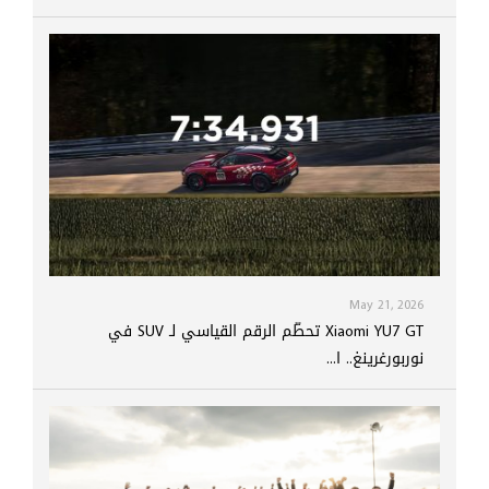
May 21, 2026
Xiaomi YU7 GT تحطّم الرقم القياسي لـ SUV في
نوربورغرينغ.. ا...