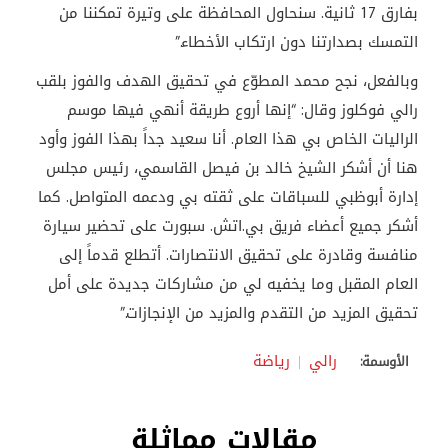
بفارق 17 ثانية. سنحاول المحافظة على وتيرة تمكننا من
التمسك بصدارتنا دون ارتكاب الأخطاء.”
وبالفعل، نجح محمد المطوّع في تحقيق الهدف والفوز بلقب
رالي فوكلوز وقال: “إنها أروع طريقة أنهي فيها موسم
الراليات الخاص بي هذا العام. أنا سعيد جداً بهذا الفوز وأود
هنا أن أشكر الشيخ خالد بن فيصل القاسمي، رئيس مجلس
إدارة أبوظبي للسباقات على ثقته بي ودعمه المتواصل. كما
أشكر جميع أعضاء فريق بي.اتش. سبورت على تحضير سيارة
منافسة وقادرة على تحقيق الانتصارات. أتطلع قدماً إلى
العام المقبل وما يخفيه لي من مشاركات جديدة على أمل
تحقيق المزيد من التقدم والمزيد من الإنجازات.”
رالي
رياضة
الأوسمة:
مقالات مماثلة