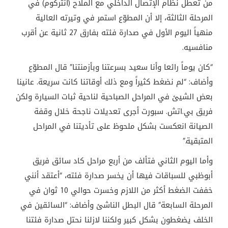
من تعطل نظام الإتصال الداخلي مع الملاح (انتركوم) في
المرحلة الثالثة، إلا أن المطوّع استمر في وتيرته العالية
منهياً اليوم الأول في صدارة فئته بفارق 27 ثانية عن أقرب
منافسيه.
“كان يوماً رائعا وأنا سعيد بسرعتنا وبأزمنتنا” قال المطوّع
وأضاف: “لم نضغط كثيراً ومع ذلك أوقاتنا كانت سريعة. عانينا
بعض الشيئ في المراحل الصباحية لناحية ثبات السيارة ولكن
فريق بي.اتش. سبورت أجرى تعديلات ناجحة خلال وقفة
الصيانة انعكست بشكل ملحوظ على تأديتنا في المراحل
المتبقية.”
وأما اليوم الثاني فتألف من أربع مراحل كاد سائق فريق
أبوظبي للسباقات فيها أن يخسر صدارة فئته، “أعتقد أنني
خففت الضغط أكثر من اللازم وخسرت حوالي 10 ثوان في
المرحلة السابعة” قال البطل الناشئ وأضاف: “السائقين في
الخلف يضغطون بشكل كبير ولكننا لازلنا نحتل صدارة فئتنا