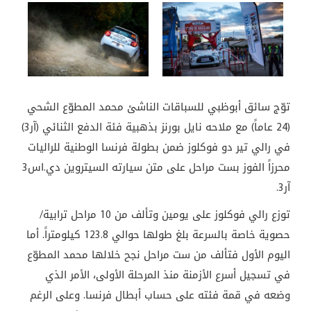
توّج سائق أبوظبي للسباقات الناشئ محمد المطوّع الشحي
(24 عاماً) مع ملاحه نايل بورنز بذهبية فئة الدفع الثنائي (آر3)
في رالي تير دو فوكلوز ضمن بطولة فرنسا الوطنية للراليات
محرزاً الفوز بست مراحل على متن سيارته السيتروين دي.اس3
آر3.
توزع رالي فوكلوز على يومين وتألف من 10 مراحل ترابية/
حصوية خاصة بالسرعة بلغ طولها حوالي 123.8 كيلومتراً. أما
اليوم الأول فتألف من ست مراحل نجح خلالها محمد المطوّع
في تسجيل أسرع الأزمنة منذ المرحلة الأولى، الأمر الذي
وضعه في قمة فئته على حساب أبطال فرنسا. وعلى الرغم