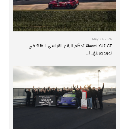
May 21, 2026
Xiaomi YU7 GT تحطّم الرقم القياسي لـ SUV في
نوربورغرينغ.. ا...