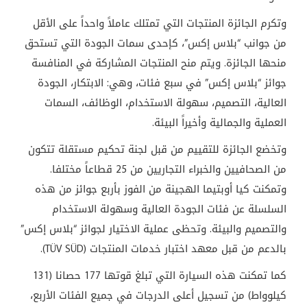
وتكرم الجائزة المنتجات التي تمتلك عاملاً واحداً على الأقل
من جوانب “بلاس إكس”، كإحدى سمات الجودة التي تستحق
منحها الجائزة. ويتم منح المنتجات المشاركة في المنافسة
جوائز “بلاس إكس” في سبع فئات، وهي: الابتكار، الجودة
العالية، التصميم، سهولة الاستخدام، الوظائف، السمات
العملية والجمالية وأخيراً البيئة.
وتخضع الجائزة للتقييم من قبل لجنة تحكيم مستقلة تتكون
من الصحافيين والخبراء التجاريين من 25 قطاعاً مختلفا.
وتمكنت كيا أوبتيما الهجينة من الفوز بأربع جوائز من هذه
السلسلة عن فئات الجودة العالية وسهولة الاستخدام
والتصميم والبيئة. وتحظى عملية الاختيار لجوائز “بلاس إكس”
بالدعم من قبل معهد اختبار خدمات المنتجات
(TÜV SÜD)
.
كما تمكنت هذه السيارة التي تبلغ قوتها 177 حصانا (131
كيلوواط) من تسجيل أعلى الدرجات في جميع الفئات الأربع،