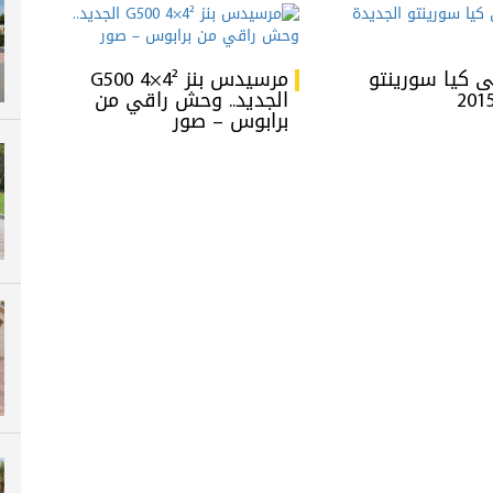
ى كيا سورينتو
مرسيدس بنز G500 4×4²
الجديد.. وحش راقي من
برابوس – صور