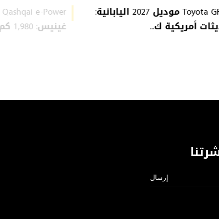
Toyota GR 86 موديل 2027 اليابانية:
ثات أمريكية ك...
غينيس: 1,980 كم من...
رتنا