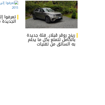
تعرفوا إل
الجديدة 2015
رينج روڤر ڤيلار.. فئة جديدة
بالكامل تتمتع بكل ما يحلم
به السائق من تقنيات