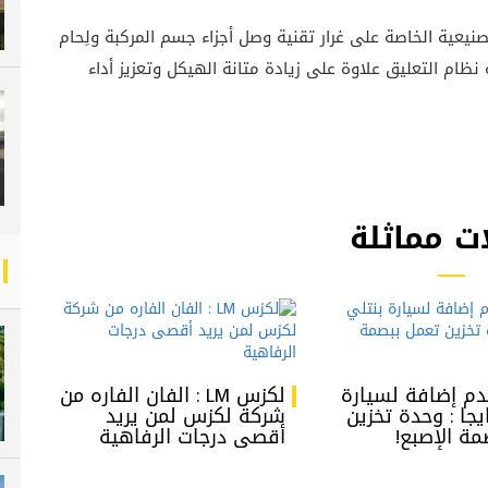
نيعية الخاصة على غرار تقنية وصل أجزاء جسم المركبة ولِحام
دف تحسين صلابة نظام التعليق علاوة على زيادة متانة الهيكل وتعزيز أداء
ت مماثلة
دم إضافة لسيارة
لكزس LM : الفان الفاره من
ايجا : وحدة تخزين
شركة لكزس لمن يريد
مة الإصبع!
أقصى درجات الرفاهية