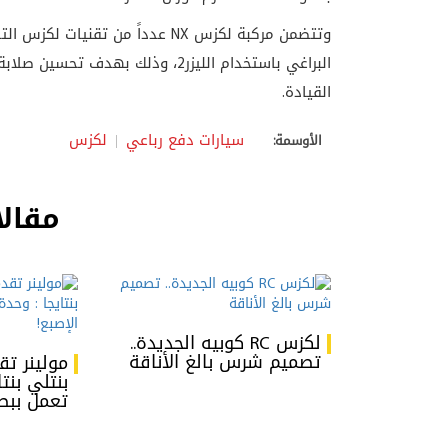
وتتضمن مركبة لكزس
NX
عدداً من تقنيات لكزس التص
البراغي باستخدام الليزر2، وذلك به
القيادة
.
سيارات دفع رباعي
لكزس
الأوسمة:
مقالا
لكزس RC كوبيه الجديدة..
تصميم شرس بالغ الأناقة
مولينر تق
بنتلي بنت
تعمل ببص