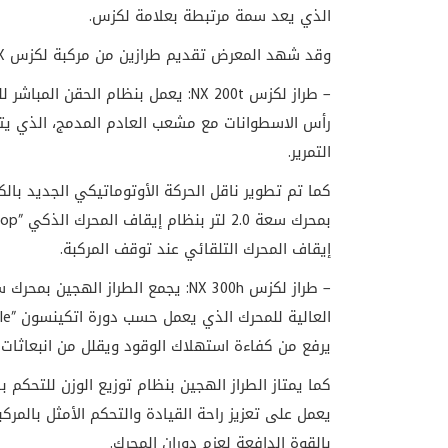
الذي يعد سمة مرتبطة بعلامة لكزس
.
وقد شهد المعرض تقديم طرازين من مركبة لكزس
X
– طراز لكزس
NX 200t
: يعمل بنظام الحقن المباشر ل
رأس الاسطوانات مع مشعب العادم المدمج، الذي يتم 
التمرير.
كما تم تطوير ناقل الحركة الأوتوماتيكي الجديد با
بمحرك سعة 2.0 لتر بنظام إيقاف المحرك الذكي
top”
إيقاف المحرك التلقائي عند توقف المركبة.
– طراز لكزس
NX 300h
: يجمع الطراز الهجين بمحرك سعة 2.5 لتر من مرك
العالية للمحرك الذي يعمل حسب دورة اتكينسون
le”
يرفع من كفاءة استهلاك الوقود ويقلل من انبعاثات 
كما يمتاز الطراز الهجين بنظام توزيع الوزن للتحكم
يعمل على تعزيز راحة القيادة والتحكم الأمثل بالمرك
بالقوة الدافعة لعزم دوران المحرك
.