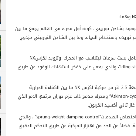
N
وهما:
لوقود بشاحن توربيني، كونه أول محرك في العالم يجمع ما بين
تبريده باستخدام المياه، وما بين الشاحن التوربيني مزدوج
لكامل بست سرعات ليتناسب مع المحرك. وتزويد لكزس
NX
“idling-s
، والذي يعمل على خفض استهلاك الوقود عن طريق
بة لكزس
NX
ما بين الكفاءة الحرارية
“Atkinson-cyc
ومحرك مدمج ذات عزم دوران مرتفع، الامر الذي
غاز ثاني أكسيد الكربون
.
 بامتصاص الصدمات
“sprung-weight damping control”
، والذي
بة، فضلاً عن الحد من اهتزاز المركبة عن طريق التحكم الدقيق