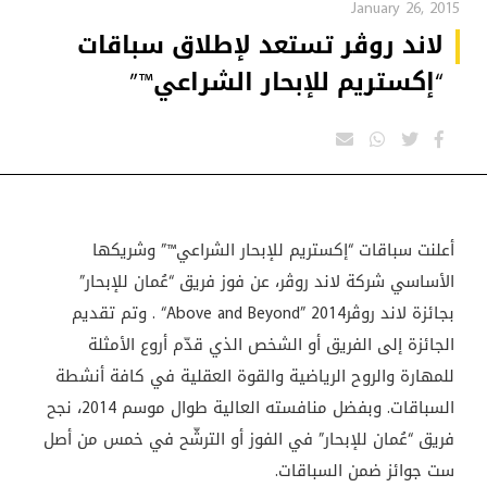
January 26, 2015
لاند روڤر تستعد لإطلاق سباقات
“إكستريم للإبحار الشراعي™”
أعلنت سباقات “إكستريم للإبحار الشراعي™” وشريكها
الأساسي شركة لاند روڤر، عن فوز فريق “عُمان للإبحار”
بجائزة لاند روڤر
“Above and Beyond” 2014
. وتم تقديم
الجائزة إلى الفريق أو الشخص الذي قدّم أروع الأمثلة
للمهارة والروح الرياضية والقوة العقلية في كافة أنشطة
السباقات. وبفضل منافسته العالية طوال موسم 2014، نجح
فريق “عُمان للإبحار” في الفوز أو الترشّح في خمس من أصل
ست جوائز ضمن السباقات
.