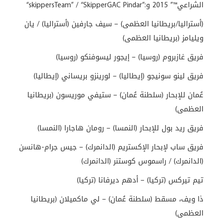
الشراعي™” 2015 و
“skippersTeam” / “SkipperGAC Pindar”:
(أستراليا/بريطانيا العظمى) – سيف جارفين (أستراليا) / يان
ويليامز (بريطانيا العظمى)
فريق غازبروم (روسيا) – إيجور ليسوفنكو (روسيا)
فريق لينو سونيجو (إيطاليا) – لورينزو بريساني (إيطاليا)
عُمان للإبحار (سلطنة عُمان) – ستيفي موريسون (بريطانيا
العظمى)
فريق ريد بول للإبحار (النمسا) – رومان هاجارا (النمسا)
فريق ساب لإبحار الإكستريم (الدانمرك) – جيس جرام-هانسن
(الدانمرك) / راسموس كوستنر (الدانمرك)
تيم تيركس (تركيا) – أدهم ديرفانا (تركيا)
ذا ويف، مسقط (سلطنة عُمان) – لي ماكميلان (بريطانيا
العظمى)