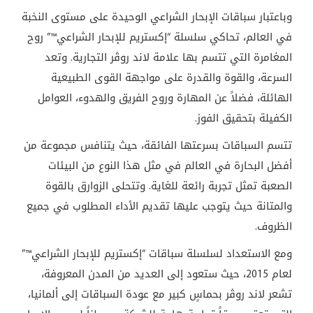
وباعتبار سباقات الإبحار الشراعي الوحيدة على مستوى النخبة
في العالم، تحاكي سلسلة “إكستريم للإبحار الشراعي™” روح
المغامرة التي تتسم بها علامة لاند روڤر التجارية. وتعد
السرعة، والقوة والقدرة على مواجهة القوى الطبيعية
الهائلة، فضلاً عن المهارة وروح الفريق والهدوء، العوامل
الكفيلة بتحقيق الفوز
.
تتسم السباقات بسرعتها الفائقة، حيث يتنافس مجموعة من
أفضل البحارة في العالم في مثل هذا النوع من البيئات
الصعبة تمثل تجربة رائعة للغاية. وتتحلى الزوارق بالقوة
والمتانة حيث يتوجب عليها تقديم الأداء المطلوب في جميع
الظروف.
ومع الاستعداد لسلسلة سباقات “إكستريم للإبحار الشراعي™”
لعام 2015، حيث ستعود إلى العديد من المدن المعروفة،
تشعر لاند روڤر بحماسٍ كبير مع عودة السباقات إلى ألمانيا،