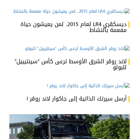
ديسكڤري LR4 لعام 2015.. لمن يعيشون حياة
مفعمة بالنشاط
لاند روڤر الشرق الأوسط ترعى كأس “سينتيبيل”
للبولو
أرسل سيرتك الذاتية إلى جاكوار لاند روڤر !