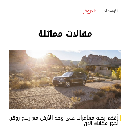
لاندروفر
الأوسمة:
مقالات مماثلة
أفخم رحلة مغامرات على وجه الأرض مع رينج روڤر..
أحجز مكانك الآن