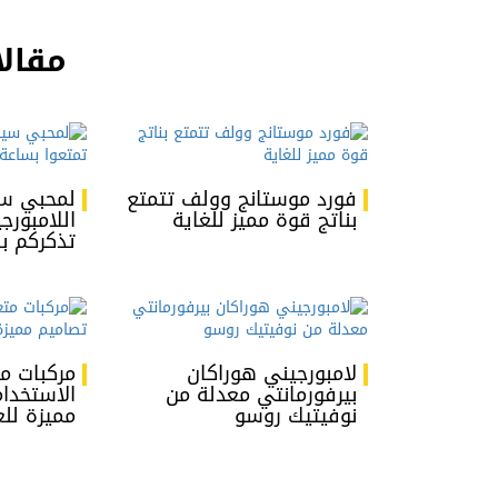
مقالا
فورد موستانج وولف تتمتع
لمحبي سي
بناتج قوة مميز للغاية
اللامبورج
تذكركم ب
لامبورجيني هوراكان
مركبات م
بيرفورمانتي معدلة من
الاستخدا
نوفيتيك روسو
مميزة للعام 