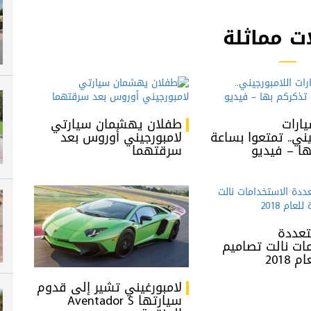
ت مماثلة
ارات
طفلان يهشمان سيارتي
يني.. تمتعوا بساعة
لامبورجيني أوروس بعد
ها – فيديو
سرقتهما
تعددة
مات نالت تصاميم
2018
لامبورغيني تشير إلى قدوم
سيارتها Aventador S