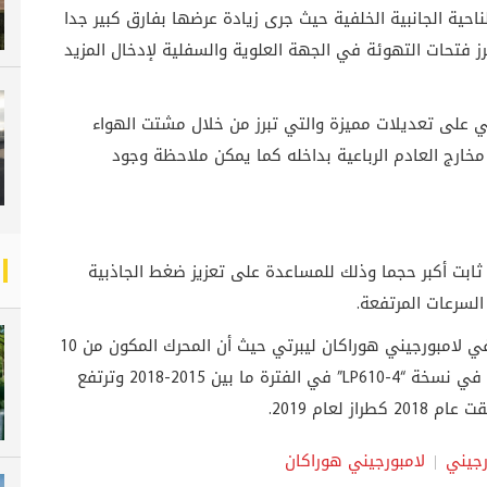
احية الجانبية الخلفية حيث جرى زيادة عرضها بفارق كبير جدا
ز فتحات التهوئة في الجهة العلوية والسفلية لإدخال المزيد
ي على تعديلات مميزة والتي تبرز من خلال مشتت الهواء
خارج العادم الرباعية بداخله كما يمكن ملاحظة وجود
 ثابت أكبر حجما وذلك للمساعدة على تعزيز ضغط الجاذبية
لسرعات المرتفعة.
لم يتم إدخال أي تعديلات على الناحية الميكانيكية في لامبورجيني هوراكان ليبرتي حيث أن المحرك المكون من 10
إسطوانات بشكل V10 بسعة 5.2 ليتر ينتج 610 حصان في نسخة “LP610-4” في الفترة ما بين 2015-2018 وترتفع
كطراز لعام 2019.
رجيني
لامبورجيني هوراكان