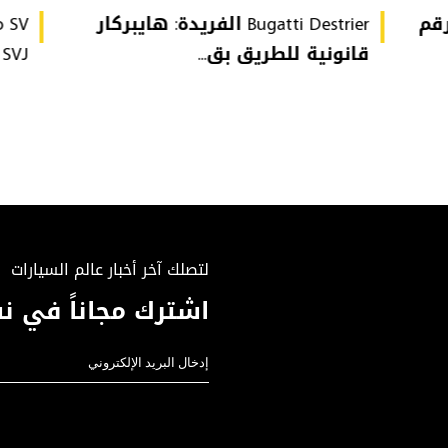
تُحطّم رقم
Bugatti Destrier الفريدة: هايبركار
قانونية للطريق بق...
or SVJ
لتصلك آخر أخبار عالم السيارات
اشترك مجاناً في نش