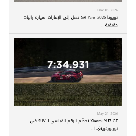
June 05, 2026
تويوتا GR Yaris 2026 تصل إلى الإمارات: سيارة راليات
حقيقية ...
May 21, 2026
Xiaomi YU7 GT تحطّم الرقم القياسي لـ SUV في
نوربورغرينغ.. ا...