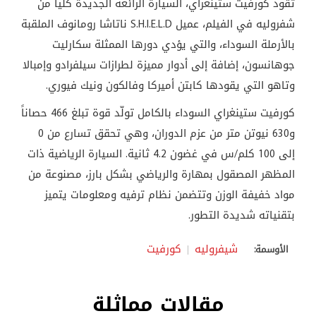
تقود كورفيت ستينغراي، السيارة الرائعة الجديدة كلياً من
شفروليه في الفيلم، عميل
S.H.I.E.L.D
ناتاشا رومانوف الملقبة
بالأرملة السوداء، والتي يؤدي دورها الممثلة سكارليت
جوهانسون، إضافة إلى أدوار مميزة لطرازات سيلفرادو وإمبالا
وتاهو التي يقودها كابتن أميركا وفالكون ونيك فيوري
.
كورفيت ستينغراي السوداء بالكامل تولّد قوة تبلغ 466 حصاناً
و630 نيوتن متر من عزم الدوران، وهي تحقق تسارع من 0
إلى 100 كلم/س في غضون 4.2 ثانية. السيارة الرياضية ذات
المظهر المصقول بمهارة والرياضي بشكل بارز، مصنوعة من
مواد خفيفة الوزن وتتضمن نظام ترفيه ومعلومات يتميز
بتقنياته شديدة التطور.
شيفروليه
كورفيت
الأوسمة:
مقالات مماثلة