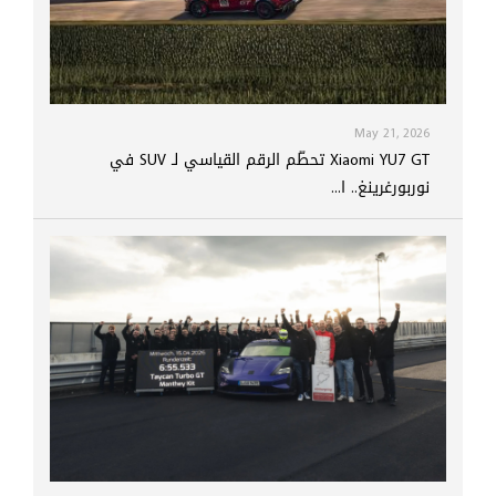
May 21, 2026
Xiaomi YU7 GT تحطّم الرقم القياسي لـ SUV في
نوربورغرينغ.. ا...