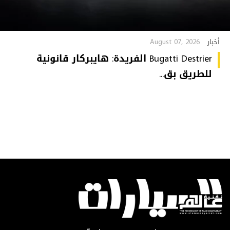
August 07, 2026
أخبار
Bugatti Destrier الفريدة: هايبركار قانونية
للطريق بق...