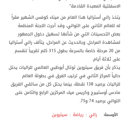
الاسفلتية المعبدة القادمة.”
يتخذ رالي أستراليا هذا العام من ميناء كوفس الشهير مقراً
له للعالم الثاني على التوالي، وقد أجرت اللجنة المنظمة
بعض التحسينات التي من شأنها تسهيل دخول الجمهور
لمشاهدة المراحل. وبالحديث عن المراحل، يتألف رالي أستراليا
من 20 مرحلة خاصة بالسرعة بطول 315 كلم تقريباً تنقسم
على ثلاثة أيام.
يذكر بأن فريق سيتروين توتال أبوظبي العالمي للراليات يحتل
حالياً المركز الثاني في ترتيب الفرق في بطولة العالم
للراليات برصيد 138 نقطة، بينما يحتل كل من سائقي الفريق
مادس أوستبيرج وكريس ميك المركزين الرابع والثامن على
التوالي برصيد 74 و75.
رالي
رياضة
سيتروين
الأوسمة: