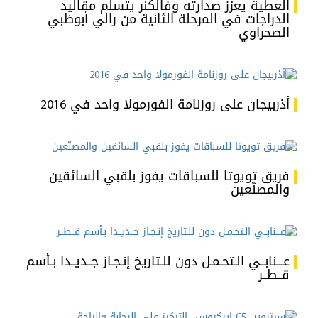
العطية يعزز صدارته وفالكنر يتسلم مقاليد
الدراجات في المرحلة الثانية من رالي أبوظبي
الصحراوي
أذربيجان على روزنامة الفورمولا واحد في 2016
فريق تويوتا للسباقات يفوز بلقبي السائقين
والمصنّعين
عـــنابــي الـتحـمـل دون للـتاريخ إنـجـاز جــديــدا بـأسم
قــطــر