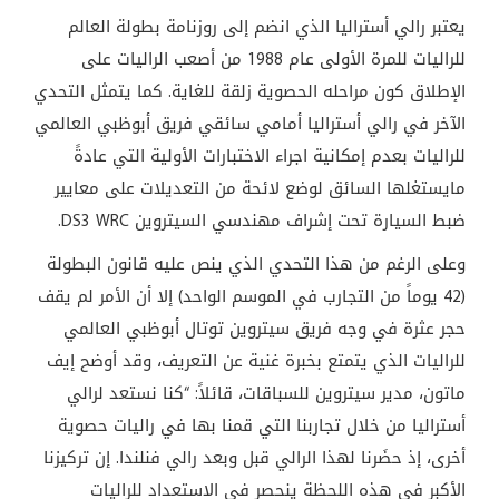
يعتبر رالي أستراليا الذي انضم إلى روزنامة بطولة العالم
للراليات للمرة الأولى عام 1988 من أصعب الراليات على
الإطلاق كون مراحله الحصوية زلقة للغاية. كما يتمثل التحدي
الآخر في رالي أستراليا أمامي سائقي فريق أبوظبي العالمي
للراليات بعدم إمكانية اجراء الاختبارات الأولية التي عادةً
مايستغلها السائق لوضع لائحة من التعديلات على معايير
ضبط السيارة تحت إشراف مهندسي السيتروين DS3 WRC.
وعلى الرغم من هذا التحدي الذي ينص عليه قانون البطولة
(42 يوماً من التجارب في الموسم الواحد) إلا أن الأمر لم يقف
حجر عثرة في وجه فريق سيتروين توتال أبوظبي العالمي
للراليات الذي يتمتع بخبرة غنية عن التعريف، وقد أوضح إيف
ماتون، مدير سيتروين للسباقات، قائلاً: “كنا نستعد لرالي
أستراليا من خلال تجاربنا التي قمنا بها في راليات حصوية
أخرى، إذ حضَرنا لهذا الرالي قبل وبعد رالي فنلندا. إن تركيزنا
الأكبر في هذه اللحظة ينحصر في الاستعداد للراليات