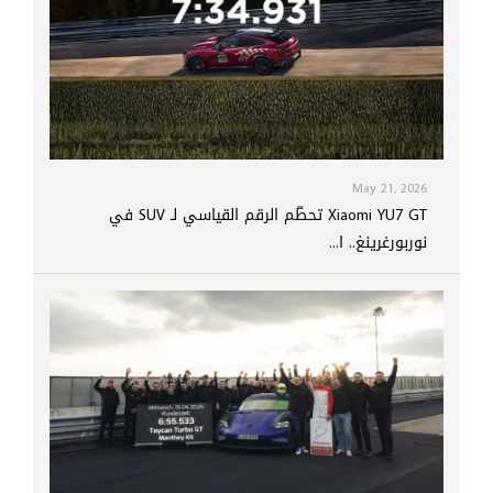
May 21, 2026
Xiaomi YU7 GT تحطّم الرقم القياسي لـ SUV في
نوربورغرينغ.. ا...