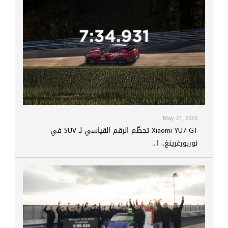
May 21, 2026
Xiaomi YU7 GT تحطّم الرقم القياسي لـ SUV في
نوربورغرينغ.. ا...