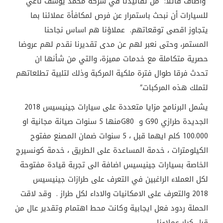
واضاف قائلا: “من تقاليدنا في شركة محمد يوسف ناغي
للسيارات أن نبحث باستمرار عن فرص لمكافأة عملائنا بما
يتجاوز اقصى توقعاتهم. عملاؤنا هم اساس نجاحنا
المستمر، وحتى نعبر لهم عن مدى تقديرنا نقدم لهم عروضا
حصرية متكاملة مع خدمات مميزة، والتي من شأنها ان
تحدث فرقا طوال فترة ملكية المركبة وذلك لتلبية تطلعاتهم
لتملك هذه المركبات.”
يشمل البرنامج مزايا متعددة على سيارات جينيسيس 2018
الجديدة طرازي G90 و G80منها 5 سنوات صيانة مجانية او
100.000 كلم ايهما قبل ، 5 سنوات ضمان المصنع مفتوح
الكيلومترات ، خدمة المساعدة على الطريق ، خدمة كونسيرج
الخاصة بسيارات جينيسيس اضافة الى تجربة قيادة مفتوحة
لكل العملاء الراغبين في التعرف على طرازات جينيسيس
2018 والتعرف على الامكانيات والاداء لكل طراز . وقد لاقت
الحملة ردود فعل ايجابية وكانت محط اهتمام وتقدير عال من
قبل كبار عملاءنا.