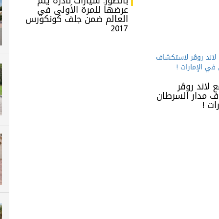
بالصور: سيارات نادرة يتم
عرضها للمرة الأولى في
العالم ضمن جلف كونكورس
2017
 لاند روڤر
 مدار السرطان
ات !