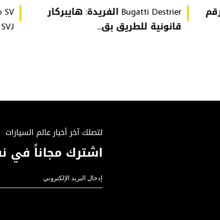
تُحطّم رقم
Bugatti Destrier الفريدة: هايبركار
قانونية للطريق بق...
or SVJ
لتصلك آخر أخبار عالم السيارات
اشترك مجاناً في نش