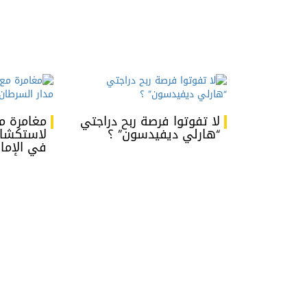
لا تفوتوا فرصة ربح دراجتي
مغامرة مع
“هارلي ديفيدسون” ؟
لاستكشاف
في الإمار