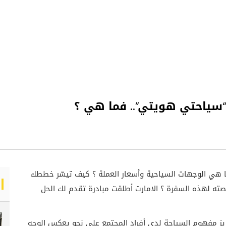
سياحتي هويتي”.. فما هي ؟
ما هي الوجهات السياحية وأسعار العملة ؟ كيف تيسّر خططك
ه لهذه السفرة ؟ الامارت أطلقت مبادرة تقدم لك الحل
ز مفهوم السياحة لدى أفراد المجتمع على نحو يعكس الوجه