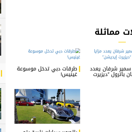
ت مماثلة
 سمير شرفان يعدد
طرقات دبي تدخل موسوعة
ان باترول “ديزيرت
غينيس!