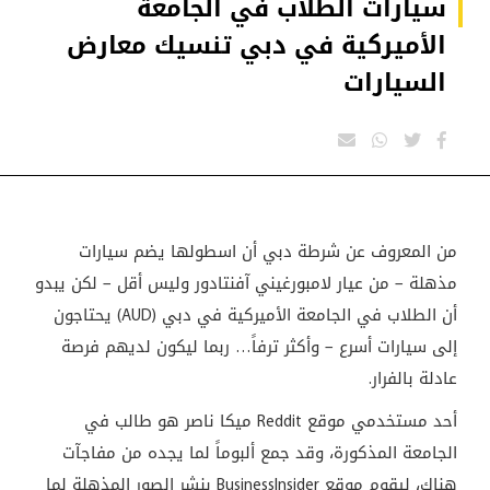
سيارات الطلاب في الجامعة
الأميركية في دبي تنسيك معارض
السيارات
من المعروف عن شرطة دبي أن اسطولها يضم سيارات
مذهلة – من عيار لامبورغيني آفنتادور وليس أقل – لكن يبدو
أن الطلاب في الجامعة الأميركية في دبي (AUD) يحتاجون
إلى سيارات أسرع – وأكثر ترفاً… ربما ليكون لديهم فرصة
عادلة بالفرار.
أحد مستخدمي موقع Reddit ميكا ناصر هو طالب في
الجامعة المذكورة، وقد جمع ألبوماً لما يجده من مفاجآت
هناك، ليقوم موقع BusinessInsider بنشر الصور المذهلة لما