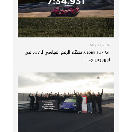
May 21, 2026
Xiaomi YU7 GT تحطّم الرقم القياسي لـ SUV في
نوربورغرينغ.. ا...