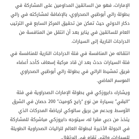
الإمارات، فهو من السائقين المداومين على المشاركة في
بطولة رالي أبوظبي الصحراوي، بالإضافة لمشاركته في رالي
دكار الدولي حيث تمكن من تحقيق المركز السابع في الترتيب
العام للسائقين في يناير بعد أن انتقل من المنافسة من
الدراجات النارية إلى السيارات.
انتقاله من المنافسة في فئة الدراجات النارية للمنافسة في
فئة السيارات حدث بعد ان قاد مركبة إسعاف كأحد أعضاء
فريق تمشيط الرالي في بطولة رالي أبوظبي الصحراوي
الموسم الماضي.
ويشارك دابروزكي في بطولة الإمارات الصحراوية في فئة
“البقي” بسيارة من نوع “رايج كوميت” 200 حصان في الشرق
الأوسط. وبدعم من بريق سالوكي لرياضة المحركات الذي
يتخذ من دبي مقرا له، سيتوجه دابروزكي مباشركة للمشاركة
في الجولة الأخيرة لبطولة العالم للراليات الصحراوية الطويلة
للسيارات، والتي تقام في البرتغال.