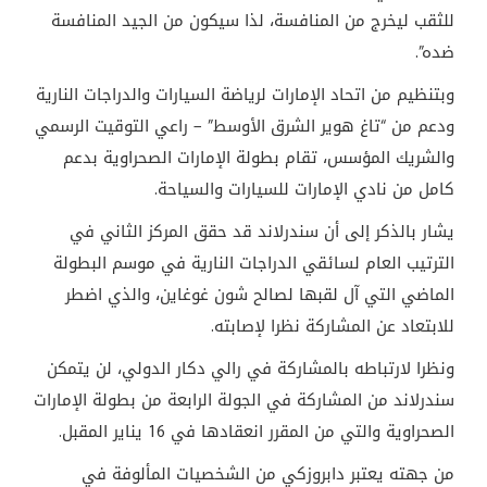
للثقب ليخرج من المنافسة، لذا سيكون من الجيد المنافسة
ضده”.
وبتنظيم من اتحاد الإمارات لرياضة السيارات والدراجات النارية
ودعم من “تاغ هوير الشرق الأوسط” – راعي التوقيت الرسمي
والشريك المؤسس، تقام بطولة الإمارات الصحراوية بدعم
كامل من نادي الإمارات للسيارات والسياحة.
يشار بالذكر إلى أن سندرلاند قد حقق المركز الثاني في
الترتيب العام لسائقي الدراجات النارية في موسم البطولة
الماضي التي آل لقبها لصالح شون غوغاين، والذي اضطر
للابتعاد عن المشاركة نظرا لإصابته.
ونظرا لارتباطه بالمشاركة في رالي دكار الدولي، لن يتمكن
سندرلاند من المشاركة في الجولة الرابعة من بطولة الإمارات
الصحراوية والتي من المقرر انعقادها في 16 يناير المقبل.
من جهته يعتبر دابروزكي من الشخصيات المألوفة في