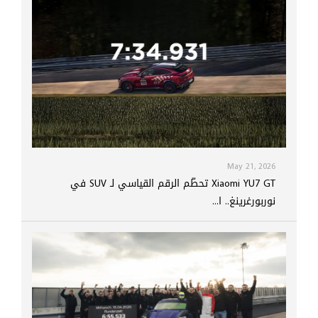
May 21, 2026
Xiaomi YU7 GT تحطّم الرقم القياسي لـ SUV في
نوربورغرينغ.. ا...