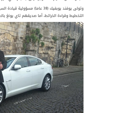
التخطيط وقراءة الخرائط، أما صديقهم تاي يونغ باك (42 عاما) فاهتم بتوفير الأطعمة ومشروبات الطاقة المطلو