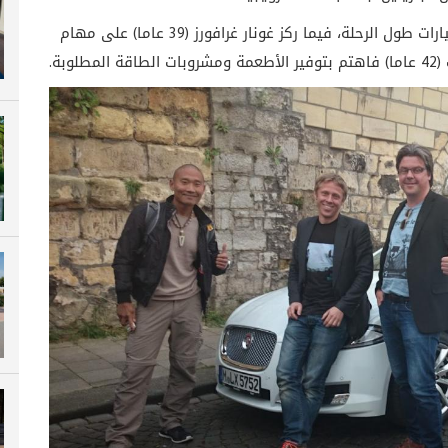
وتولى يوفند يوبفيك (38 عاما) مسؤولية قيادة السيارات طول الرحلة، فيما ركز غونار غرافورز (39 عاما) على مهام
بة.