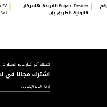
تُحطّم رقم
Bugatti Destrier الفريدة: هايبركار
قانونية للطريق بق...
or SVJ
لتصلك آخر أخبار عالم السيارات
اشترك مجاناً في نش