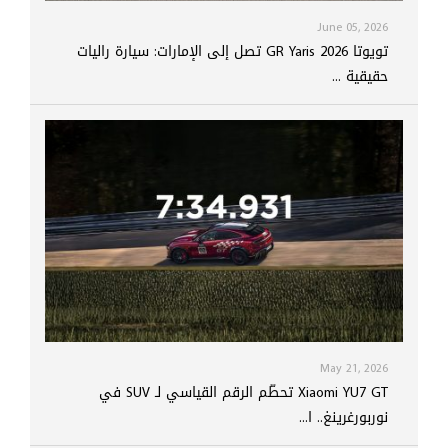
June 05, 2026
تويوتا GR Yaris 2026 تصل إلى الإمارات: سيارة راليات
حقيقية ...
May 21, 2026
Xiaomi YU7 GT تحطّم الرقم القياسي لـ SUV في
نوربورغرينغ.. ا...