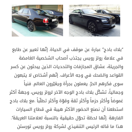
“بلاك بادج” عبارة عن موقف في الحیاة. إنّھا تعبیر عن طابع
في علامة رولز رویس یجتذب أصحاب الشخصیة الغامضة
والجریئة، عشاق المجازفات والتحدیات الذین یبحثون عن كسر
القواعد والضحك في وجه الأعراف. إنّھم أشخاص لا یتبعون
سوى فكرھم الحرّ. یعملون بجرأة ویغیّرون العالم. فنیاً
وجمالیاً، تشكّل بلاك بادج الوجه الآخر لرولز رویس، وجھهٌ أكثر
غموضاً وأكثر حزماً وأكثر ثقة وقوّة وأكثر تطلّباً
.
مع بلاك بادج
استطعنا أن نصنع الحضور الأكثر ھیبة في قطاع السیارات
الفارھة
.
إنّھا لحظة تحوّل حقیقیة بالنسبة لعلامتنا العریقة
.”
هذا ما قاله الرئیس التنفیذي لشركة رولز رويس تورستن