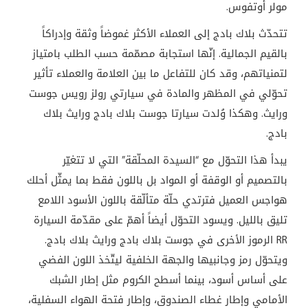
مولر أوتفوس.
تتحدّث بلاك بادج إلى العملاء الأكثر غموضاً وثقة وإدراكاً
بالقیم الجمالیة. إنّھا استجابة مصمّمة حسب الطلب بامتیاز
لتمنیاتھم، وقد كان للتفاعل ما بین العلامة والعملاء تأثیر
تحوّلي في المظھر والمادة في سیارتي رولز رویس جوست
ورایث. وھكذا وُلدت سیارتا جوست بلاك بادج ورایث بلاك
بادج.
یبدأ ھذا التحوّل مع “السیدة المحلّقة” التي لا تتغیّر
بالتصمیم أو الوقفة أو المواد بل باللون فقط بما یمثّل أحلك
ھواجس العمیل فترتدي حلّة متألّقة باللون الأسود اللامع
تلیق باللیل. ویسود التحوّل أیضاً أھمّ على مقدّمة السیارة
RR
الرموز الأخرى في جوست بلاك بادج ورایث بلاك بادج.
ویتحوّل رمز وجانبیھا والجھة الخلفیة لیتّخذ اللون الفضي
على أساس أسود، بینما أسطح الكروم مثل إطار الشبك
الأمامي وإطار غطاء الصندوق، وإطار فتحة الھواء السفلیة،