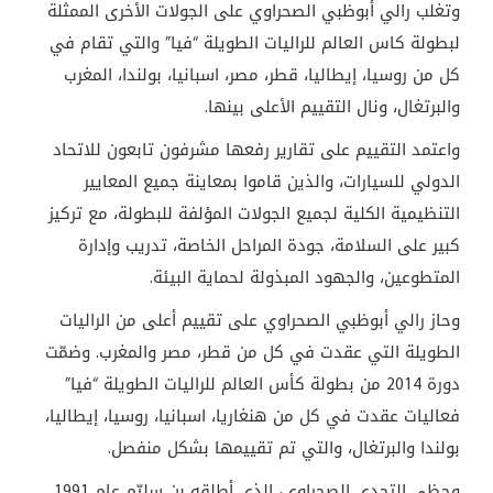
وتغلب رالي أبوظبي الصحراوي على الجولات الأخرى الممثلة
لبطولة كاس العالم للراليات الطويلة “فيا” والتي تقام في
كل من روسيا، إيطاليا، قطر، مصر، اسبانيا، بولندا، المغرب
والبرتغال، ونال التقييم الأعلى بينها.
واعتمد التقييم على تقارير رفعها مشرفون تابعون للاتحاد
الدولي للسيارات، والذين قاموا بمعاينة جميع المعايير
التنظيمية الكلية لجميع الجولات المؤلفة للبطولة، مع تركيز
كبير على السلامة، جودة المراحل الخاصة، تدريب وإدارة
المتطوعين، والجهود المبذولة لحماية البيئة.
وحاز رالي أبوظبي الصحراوي على تقييم أعلى من الراليات
الطويلة التي عقدت في كل من قطر، مصر والمغرب. وضمّت
دورة 2014 من بطولة كأس العالم للراليات الطويلة “فيا”
فعاليات عقدت في كل من هنغاريا، اسبانيا، روسيا، إيطاليا،
بولندا والبرتغال، والتي تم تقييمها بشكل منفصل.
وحظي التحدي الصحراوي، الذي أطلقه بن سليّم عام 1991