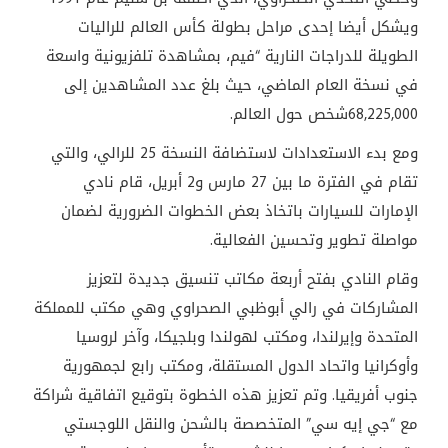
ويشكل أيضا إحدى مراحل بطولة كأس العالم للراليات
الطويلة للدراجات النارية “فيم، بمشاهدة تلفزيونية واسعة
في نسخة العام الماضي، حيث بلغ عدد المشاهدين إلى
68,225,000شخص حول العالم.
ومع بدء الاستعدادات لاستضافة النسخة 25 للرالي، والتي
تقام في الفترة ما بين 27 مارس و2 أبريل، قام نادي
الإمارات للسيارات باتخاذ بعض الخطوات الضرورية لضمان
مواصلة تطوير وتحسين الفعالية.
وقام النادي بفتح أربعة مكاتب تنسيق جديدة لتعزيز
المشاركات في رالي أبوظبي الصحراوي وهي مكتب للمملكة
المتحدة وإيرلندا، ومكتب لهولندا وبلجيكا، وآخر لروسيا
وأوكرانيا واتحاد الدول المستقلة، ومكتب رابع لجمهورية
جنوب أفريقيا. وتم تعزيز هذه الخطوة بتوقيع اتفاقية شراكة
مع “جي إيه سي” المتخصصة بالشحن والنقل اللوجستي