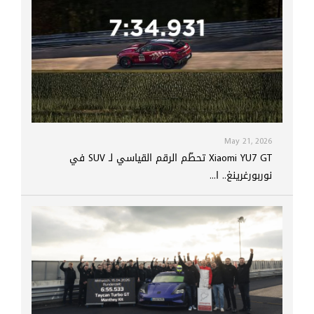
May 21, 2026
Xiaomi YU7 GT تحطّم الرقم القياسي لـ SUV في
نوربورغرينغ.. ا...