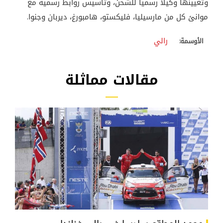
وتعيينها وكيلا رسميا للشحن، وتأسيس روابط رسمية مع
موانئ كل من مارسيليا، فليكستو، هامبورغ، ديربان وجنوا.
رالي
الأوسمة:
مقالات مماثلة