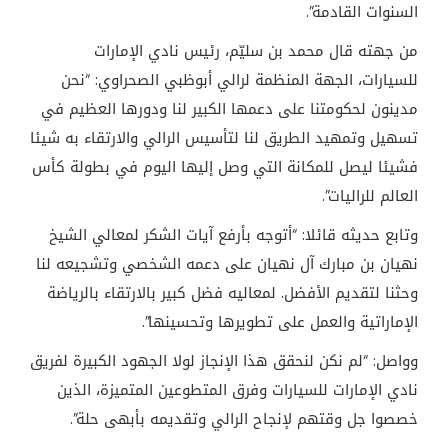
السنوات القادمة”.
من جهته قال محمد بن سليّم، رئيس نادي الإمارات
للسيارات، الجهة المنظمة لرالي أبوظبي الصحراوي: “نحن
مدينون لحكومتنا على دعمها الكبير لنا ودورها العظيم في
تسهيل وتمهيد الطريق لنا لتأسيس الرالي والارتقاء به شيئا
فشيئا ليصل للمكانة التي وصل إليها اليوم في بطولة كأس
العالم للراليات”.
وتابع حديثه قائلا: “أتوجه بأرفع آيات الشكر لمعالي الشيخ
نهيان بن مبارك آل نهيان على دعمه الشخصي وتشجيعه لنا
وحثنا لتقديم الأفضل. لمعاليه فضل كبير بالارتقاء بالرياضة
الإماراتية والعمل على تطويرها وتحسينها”.
وواصل: “لم نكن لنحقق هذا الإنجاز لولا الجهود الكبيرة لفريق
نادي الإمارات للسيارات وفرق المتطوعين المتميزة، الذين
خصصوا جل وقتهم لإنجاح الرالي وتقديمه بأبهى حلة”.