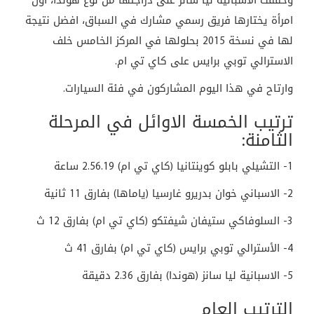
وحققت الاسبانية ليا سانز على دراجتها من نوع هوندا، اول
امرأة يختارها فريق رسمي مشارك في السباق، افضل نتيجة
لها في نسخة 2015 بحلولها في المركز الخامس خلف
الاسترالي توبي برايس على كاي تي ام.
وارتاح في هذا اليوم المشاركون في فئة السيارات.
ترتيب الخمسة الاوائل في المرحلة
الثامنة:
1- التشيلي بابلو كوينتانيا (كاي تي ام) 2.56.19 ساعة
2- الاسباني خوان بدريرو غارسيا (ياماها) بفارق 11 ثانية
3- السلوفاكي ستيفان شيفتكو (كاي تي ام) بفارق 12 ث
4- الأسترالي توبي برايس (كاي تي ام) بفارق 41 ث
5- الاسبانية ليا سانز (هوندا) بفارق 2.36 دقيقة
الترتيب العام