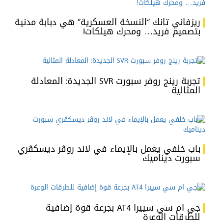
ريزفاني تانك “النسخة العسكرية” هي دبابة مدنية
بتصميم فريد… ومحرك هيلكات!
تجربة رينج روفر سبورت SVR الجديدة: المعادلة
المثالية
باب خلفي يعمل بالإيماء في لاند روڤر ديسكڤري
سبورت ديناميك
جي ام سي سييرا AT4 بجرعة قوة إضافية
للطرقات الوعرة