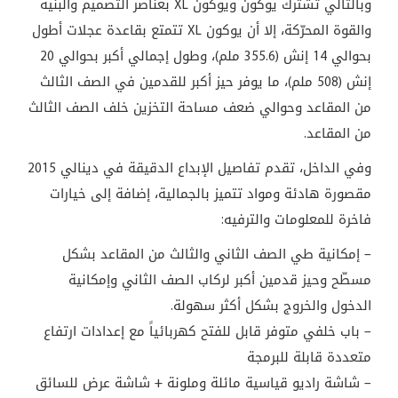
وبالتالي تشترك يوكون ويوكون
XL
بعناصر التصميم والبنية
والقوة المحرّكة، إلا أن يوكون
XL
تتمتع بقاعدة عجلات أطول
بحوالي 14 إنش (355.6 ملم)، وطول إجمالي أكبر بحوالي 20
إنش (508 ملم)، ما يوفر حيز أكبر للقدمين في الصف الثالث
من المقاعد وحوالي ضعف مساحة التخزين خلف الصف الثالث
من المقاعد
.
وفي الداخل، تقدم تفاصيل الإبداع الدقيقة في دينالي 2015
مقصورة هادئة ومواد تتميز بالجمالية، إضافة إلى خيارات
فاخرة للمعلومات والترفيه:
– إمكانية طي الصف الثاني والثالث من المقاعد بشكل
مسطّح وحيز قدمين أكبر لركاب الصف الثاني وإمكانية
الدخول والخروج بشكل أكثر سهولة.
– باب خلفي متوفر قابل للفتح كهربائياً مع إعدادات ارتفاع
متعددة قابلة للبرمجة
– شاشة راديو قياسية مائلة وملونة + شاشة عرض للسائق