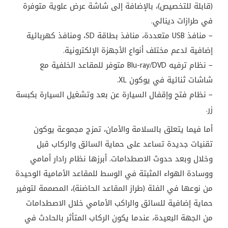
(قابلة للتخصيص)، بالإضافة إلى شاشة عرض علوية متوفرة
في طرازات دينالي.
– منافذ USB متعددة، منافذ بطاقة SD، ومنافذ كهربائية
إضافية لدعم مختلف أنواع الأجهزة الإلكترونية.
– نظام ترفيه Blu-ray/DVD متوفر للمقاعد الخلفية مع
شاشات ثنائية في يوكون XL.
– نظام فتح وإقفال السيارة عن بعد وتشغيل السيارة بكبسة
زر.
أما فيما يتعلق بالسلامة والأمان، تمزج مجموعة يوكون
تقنيات جديدة تساعد على حماية السائق والركاب قبل
وخلال وبعد حدوث الاصطدامات. أبرزها نظام رادار أمامي
ووسادة الهواء المثبتة في الوسط للمقاعد الأمامية الوحيدة
من نوعها في الفئة (طراز المقاعد الحاضنة)، المصممة لتوفير
حماية إضافية للسائق والراكب الأمامي خلال الاصطدامات
من الجهة البعيدة، عندما يكون الركاب المتأثر بالحادث في