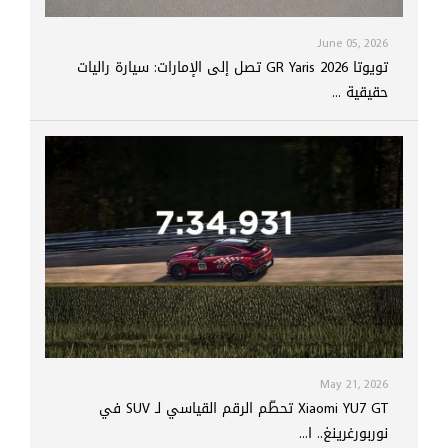
June 05, 2026
تويوتا GR Yaris 2026 تصل إلى الإمارات: سيارة راليات
حقيقية ...
May 21, 2026
Xiaomi YU7 GT تحطّم الرقم القياسي لـ SUV في
نوربورغرينغ.. ا...