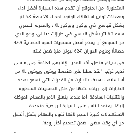
المتطورة، من المتوقع أن تقدم هذه السيارة أفضل أداء
ومعدلات توفير استهلاك الوقود لمحرك
V8
سعة 5.3 لتر
بشكل قياسي في يوكون ويوكون
XL
، والمحرك الحصري
سعة 6.2 لتر بشكل قياسي في طرازات دينالي، وهو الذي
من المتوقع أن يقدم أفضل مستويات القوة الحصانية (420
حصاناً) وعزوم الدوران (624 نيوتن متر) ضمن فئته
.
في سياق متصل، أكد المدير الإقليمي لعلامة جي إم سي
نديم غريّب: “لقد عملنا على هندسة يوكون ويوكون
XL
من
أساساتها، بهدف بناء إرث من القدرات التي تسمو بهذه
الطرازات إلى ريادة فئتها من خلال التحسينات المتطورة
والتقنيات الهادفة. أما عندما يتعلق الأمر بالمهام الموكلة
إليها، يعتمد الناس على السيارة الرياضية متعددة
الاستعمالات كبيرة الحجم لأنها تقوم بالمهام بشكل أفضل
من أي وقت مضى- ضمن تصميم أكثر روعة”.