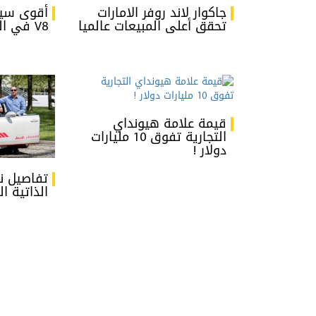
جاكوار لاند روفر الامارات
أقوى سيا
تحقق أعلى المبيعات عالميا
V8 في السعودية
قيمة علامة هيونداي
التجارية تفوق 10 مليارات
دولار !
تفاصيل ن
الذاتية ا