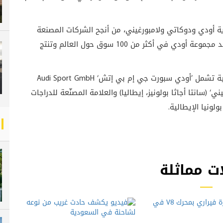
ية أودي ودوكاتي ولامبورغيني، من أنجح الشركات المصنعة
للمركبات والدراجات النارية من الفئة النخبوية. وتتواجد مجموعة أودي في أكثر من 100 سوق حول العالم وتنتج
هذا وتمتلك الشركة الأم ’أودي إيه جي‘ شركات فرعية تشمل ’أودي سبورت جي إم بي إتش‘ Audi Sport GmbH
‘ (سانتا أجاثا بولونيز، إيطاليا) والعلامة المصنّعة للدراجات
لونيا الإيطالية.
ت مماثلة