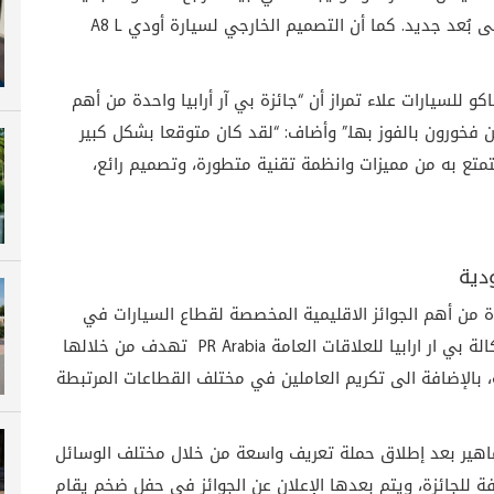
في لغة التصميم التي ارتقت من خلال التكنولوجيا إلى بُعد جديد. كما أن التصميم الخارجي لسيارة أودي A8 L
 للسيارات علاء تمراز أن “جائزة بي آر أرابيا واحدة من أهم
ن فخورون بالفوز بها.” وأضاف: “لقد كان متوقعا بشكل كبير
ا تتمتع به من مميزات وانظمة تقنية متطورة، وتصميم رائع،
دية
دة من أهم الجوائز الاقليمية المخصصة لقطاع السيارات في
المنطقة، وهي جائزة سنوية تقوم على تنظيمها وكالة بي ار ارابيا للعلاقات العامة PR Arabia تهدف من خلالها
، بالإضافة الى تكريم العاملين في مختلف القطاعات المرتبطة
لجماهير بعد إطلاق حملة تعريف واسعة من خلال مختلف الوسائل
فة للجائزة، ويتم بعدها الإعلان عن الجوائز في حفل ضخم يقام