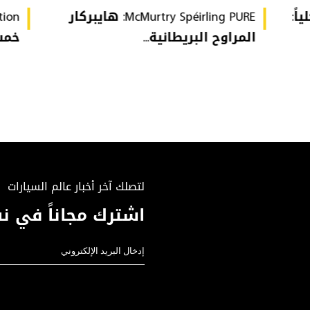
ة كلياً:
McMurtry Spéirling PURE: هايبركار
المراوح البريطانية...
خمس 
لتصلك آخر أخبار عالم السيارات
اشترك مجاناً في نش