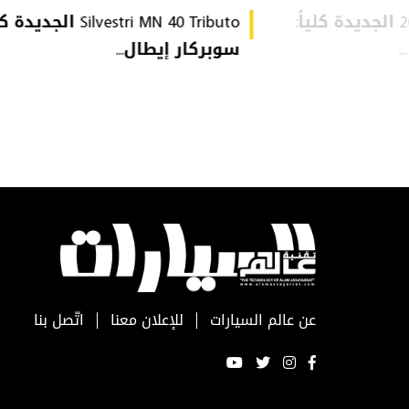
Audi Q9 موديل 2027 الجديدة كلياً:
Silvestri MN 40 Tributo الجديد
سوبركار إيطال...
عن عالم السيارات
للإعلان معنا
اتّصل بنا