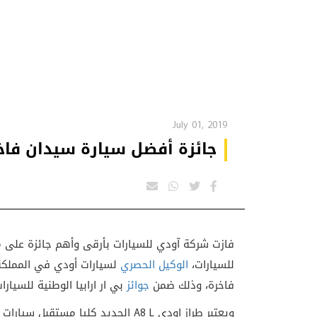
July 01, 2019
جائزة أفضل سيارة سيدان فا
فازت شركة آودي للسيارات بأرقى وأهم جائزة على
للسيارات،
الوكيل الحصري
فاخرة، وذلك ضمن
جوائز
بي ار ارابيا الوطنية للسيارات لعام 9
ويعتبر طراز اودي A8 L الجديد كليا 