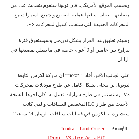
وبحسب الموقع الأمريكي، فإن تويوتا ستقوم بتحديث عدد من
مصانعها، لتتناسب فيها عملية التصنيع وتجميع السيارات مع
المحركات الجديدة التي ستعمم كبديل لمحركات V8.
وسيتم تطبيق هذا القرار بشكل تدريجي وسيستغرق فترة
تتراوح بين عامين أو 3 أعوام خاصة في ما يتعلق بمصنعها في
اليابان.
على الجانب الآخر، أفاد “motor1” أن ماركة لكزس التابعة
لتويوتا، لن تتخلى بشكل كامل عن طرح موديلات بمحركات
V8، وستستمر في طرح سيارات تعمل به، كان آخرها النسخة
الأحدث من طراز LC المخصص للسباقات والذي كانت
ستشارك به لكزس في فعاليات سباقات “لومان 24 ساعة”.
Tundra
Land Cruiser
الأوسمة:
تتخلى عن محرك V8
تويوتا