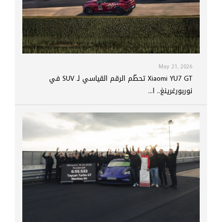
May 21, 2026
Xiaomi YU7 GT تحطّم الرقم القياسي لـ SUV في
نوربورغرينغ.. ا...