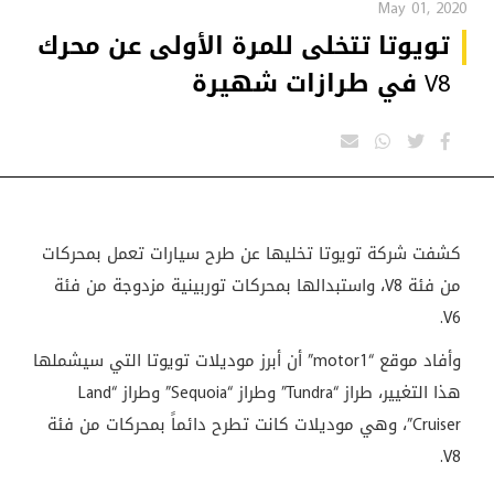
May 01, 2020
تويوتا تتخلى للمرة الأولى عن محرك
V8 في طرازات شهيرة
كشفت شركة تويوتا تخليها عن طرح سيارات تعمل بمحركات
من فئة V8، واستبدالها بمحركات توربينية مزدوجة من فئة
V6.
وأفاد موقع “motor1” أن أبرز موديلات تويوتا التي سيشملها
هذا التغيير، طراز “Tundra” وطراز “Sequoia” وطراز “Land
Cruiser”، وهي موديلات كانت تطرح دائماً بمحركات من فئة
V8.