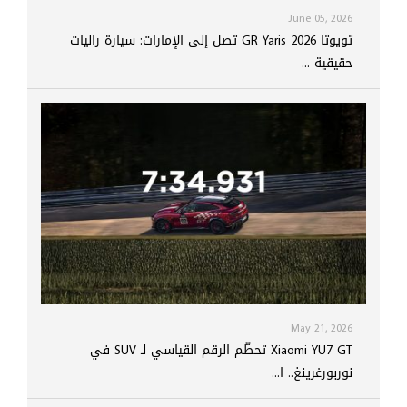
June 05, 2026
تويوتا GR Yaris 2026 تصل إلى الإمارات: سيارة راليات
حقيقية ...
May 21, 2026
Xiaomi YU7 GT تحطّم الرقم القياسي لـ SUV في
نوربورغرينغ.. ا...