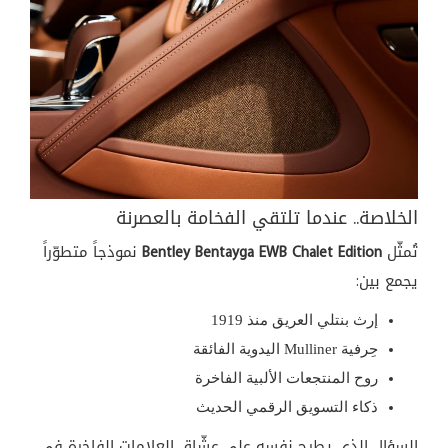
الخلاصة.. عندما تلتقي الفخامة بالعصرنة
تُمثّل
Bentley Bentayga EWB Chalet Edition
نموذجاً متطوّراً
يجمع بين:
إرث بنتلي العريق منذ 1919
حِرفية Mulliner اليدوية الفائقة
روح المنتجعات الألبية الفاخرة
ذكاء التسويق الرقمي الحديث
السؤال الذي يطرح نفسه على عشّاق العلامات الفاخرة في