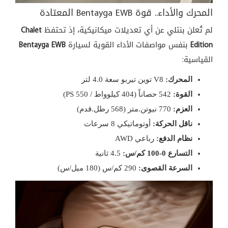
المحرك والأداء.. قوة Bentayga EWB المعتادة
لم تُعلن بنتلي عن أي تعديلات ميكانيكية، إذ تحتفظ
Chalet
Edition
بنفس مواصفات الأداء القوية لسيارة
Bentayga EWB
القياسية:
المحرك:
V8 توين تيربو سعة 4.0 لتر
القوة:
542 حصاناً (404 كيلوواط / 550 PS)
العزم:
770 نيوتن.متر (568 رطل.قدم)
ناقل الحركة:
أوتوماتيكي 8 سرعات
نظام الدفع:
رباعي AWD
التسارع 0-100 كم/س:
4.5 ثانية
السرعة القصوى:
290 كم/س (180 ميل/س)