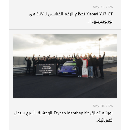
May 21, 2026
Xiaomi YU7 GT تحطّم الرقم القياسي لـ SUV في
نوربورغرينغ.. ا...
May 08, 2026
بورشه تطلق Taycan Manthey Kit الوحشية.. أسرع سيدان
كهربائية...