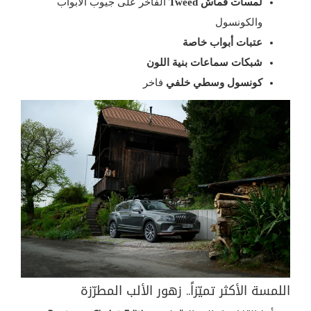
لمسات قماش Tweed
الفاخر على جيوب الأبواب
والكونسول
عتبات أبواب خاصة
شبكات سماعات بنية اللون
كونسول وسطي خلفي
فاخر
اللمسة الأكثر تميّزاً.. زهور الألب المطرّزة