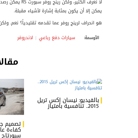
لا نعرف الكثير، ولكن رينج روفر سبورت
RS
يمكن رصده 
يمكن إلا أن يكون بمثابة إشارة لأشياء مقبلة
.
هو انحراف لرينج روفر عما تقدمه تقليدياً؟ نعم. و
سيارات دفع رباعي
لاندروفر
الأوسمة:
مقالا
بالفيديو: نيسان إكس تريل
2015.. تنافسية بامتياز
تصميم جد
كفاءة عا
سبورتاج 2016