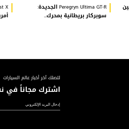
GTI Edi تُهين
Peregryn Ultima GT-R الجديدة:
سوبركار بريطانية بمحرك...
أمريكي
لتصلك آخر أخبار عالم السيارات
اشترك مجاناً في نش