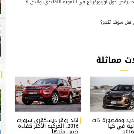
يرقص حول نوربورغرينغ في التمويه التقليدي، والذي لا
لكن هل سوف تنجح؟
ت مماثلة
يد ومقصورة ذات
لاند روڤر ديسكڤري سبورت
لية في كيا
2016.. المركبة الأكثر كفاءة
ضمن فئتها