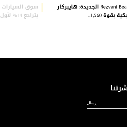
Rezvani Beast X الجديدة: هايبركار
سوق السيارات ا
ة بقوة 1,560...
يتراجع 14% لأول مرة: ...
رتنا