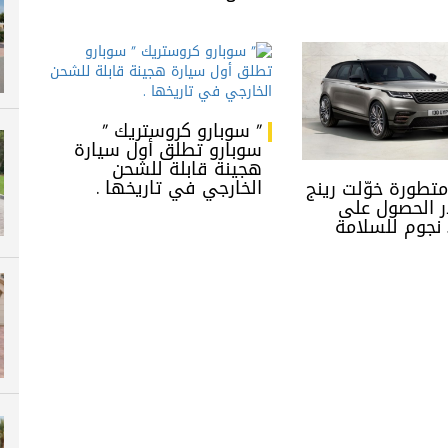
” سوبارو كروستريك ”
سوبارو تطلق أول سيارة
هجينة قابلة للشحن
الخارجي في تاريخها .
متطورة خوّلت رينج
ار الحصول على