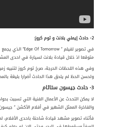
2- حادث
إيملي بلانت و توم كروز:
في تصوير لفيلم ”
Edge Of Tomorrow
” الذي يجمع ب
متوقعا اذ خلال قيادة بلانت لسيارة في احدى المش
وفي هذه اللحظات الحرجة، صرخ توم كروز لتنبيه زم
ولحسن الحظ لم يلحق هذا الحادث أضرارا بليغة بالمم
3- حادث
جيسون ستاثام
لا يمكن التحدث عن الأعمال الفنية التي تسببت بحوا
والفاخرة الممثل الشهير في أفلام الأكشن ” جيسون 
فأثناء تصوير مشهد قيادة شاحنة باحدى الأفلام، لم
المرفأ وسقوطها في البحر، وحتى الان لم يعلم كيف 