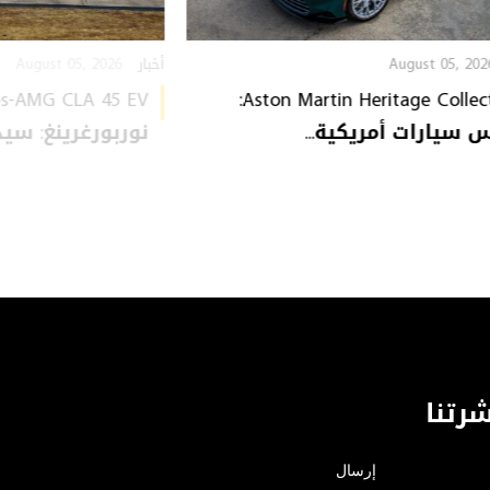
August 05, 2026
August 05, 202
أخبار
Aston Martin Heritage Collection:
سيارات أمريكية...
نوربورغرينغ: سيدا
رتنا