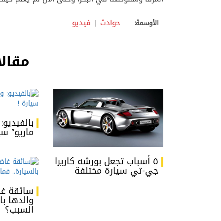
حوادث
فيديو
الأوسمة:
مقالا
بالفيديو:
ماريو” سي
٥ أسباب تجعل بورشه كاريرا
جي-تي سيارة مختلفة
سائقة غ
والدها با
السبب؟