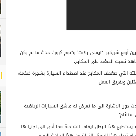
ين أروع شريكين “ايملي بلانت” و”توم كروز”، حدث ما لم يكن
اهد نسيت الضغط على المكابح.
يلته التي ضغطت المكابح عند اصطدام السيارة بشجرة ضخمة،
ثلين وبفريق العمل.
دث دون الاشارة الى ما تعرض له عاشق السيارات الرياضية
ستاثام”.
 يستطيع هذا البطل ايقاف الشاحنة مما أدى الى اجتيازها
استطاع هذا الممثل النجاة من هذا الحادث المرعب.