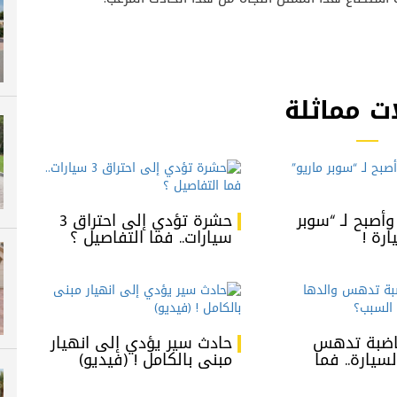
ت مماثلة
 وأصبح لـ “سوبر
حشرة تؤدي إلى احتراق 3
ارة !
سيارات.. فما التفاصيل ؟
اضبة تدهس
حادث سير يؤدي إلى انهيار
لسيارة.. فما
مبنى بالكامل ! (فيديو)