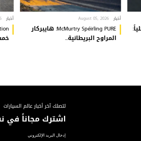
6
August 05, 2026
أخبار
أخبار
ة كلياً:
McMurtry Spéirling PURE: هايبركار
المراوح البريطانية...
خمس 
لتصلك آخر أخبار عالم السيارات
اشترك مجاناً في نش