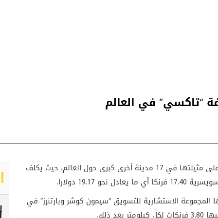
فة “تاكسي” في العالم
تفوقت أجرة التاكسي في مدينة زيورخ السويسرية على مثيلتها في 17 مدينة أخرى كبرى حول العالم، حيث يكلف
 صحيفة “20 مينوتس” أجرتها المجموعة الاستشارية للتسويق “سيمون كوشر وبارتنرز” في