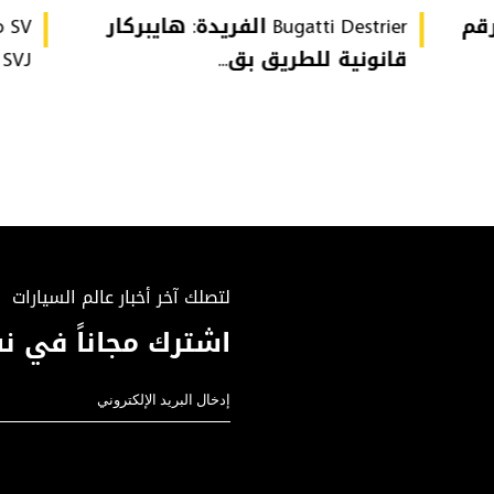
تُحطّم رقم
Bugatti Destrier الفريدة: هايبركار
قانونية للطريق بق...
or SVJ
لتصلك آخر أخبار عالم السيارات
اشترك مجاناً في نش