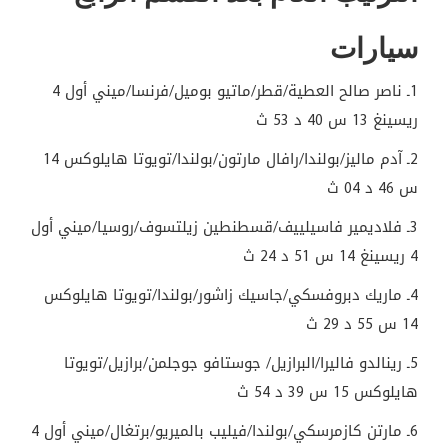
سيارات
1ـ ناصر صالح العطية/قطر/ماتيو بوميل/فرنسا/ميني أول 4
ريسينغ 13 س 40 د 53 ث
2ـ آدم ماليز/بولندا/رافال مارتون/بولندا/تويوتا هايلوكس 14
س 46 د 04 ث
3ـ فلاديمير فاسيلييف/قسطنطين زيلتسوف/روسيا/ميني أول
4 ريسينغ 14 س 51 د 24 ث
4ـ ماريك دبروفسكي/جاسيك زاشور/بولندا/تويوتا هايلوكس
14 س 55 د 29 ث
5ـ رينالدو فاليرا/البرازيل/ جوستافو جوجلمن/برازيل/تويوتا
هايلوكس 15 س 39 د 54 ث
6ـ مارتن كازمرسكي/بولندا/فيليب بالميريو/برتغال/ميني أول 4