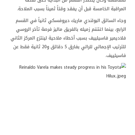
للمنافسة وكان يتصدر القسم من البداية حتى نقطة
المراقبة الخامسة قبل أن يفقد وقتاً ثميناً بسبب الملاحة.
وجاء السائق البولندي ماريك دبروفسكي ثانياً في القسم
الرابع، بينما اغتننم زميله بالفريق ماليز فرصة تأخر الروسي
فلاديمير فاسيلييف بسبب أخطاء ملاحية لينتزع المركز الثاني
للترتيب الإجمالي للرالي بفارق 5 دقائق و20 ثانية فقط عن
فاسيلييف.