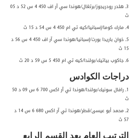
3ـ هلدر رودريجوز/برتغال/هوندا سي آر اف 450 4 س 52 د 05
ث
4ـ مارك كوما/إسبانيا/كيه تي ام 450 4 س 54 د 15 ث
5ـ خوان باريدا بورت/إسبانيا/هوندا سي آر اف 450 4 س 56 د
15 ث
6ـ جاكوب بياتيك/بولندا/كيه تي ام 450 5 س 59 د 20 ث
دراجات الكوادس
1ـ رافال سونيك/بولندا/هوندا تي آر اكس 700 6 س 09 د 50
ث
2ـ محمد أبو عيسى/قطر/هوندا تي آر اكس 680 6 س 14 د
57 ث
الترتيب العام بعد القسم الرابع