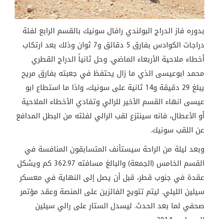
بدوره فاز الدراج البولندي رافال سونيك بالقسم الرابع لفئة
دراجات الكوادس بفارق 5 دقائق و7 ثوان وذلك بعد ارتكاب
أخطاء ملاحية الأربعاء الماضي. وحل ثانياً الدراج القطري
محمد ابوعيسى الذي ما زال يحتفظ في جعبته بفارق مريح
يبلغ 29 دقيقة و14 ثانية على سونيك، واذا ما استطاع ابو
عيسى انهاء القسم الأخير للرالي وتفادي الأخطاء الملاحية
أو الأعطال، فانه سينتزع لقب الرالي لفئته من البطل المدافع
عن اللقب سونيك.
وبعد ليلة من الراحة سيستأنف المتسابقون المنافسة في
القسم الخامس (الجمعة) والبالغ مسافته 362.97 كم ويشكل
عقدة في جنوب قطر، قبل أن يصل إلى النهاية في معسكر
سيلين الليلي. ليتم تتويج الفائزين على المنصة وعقد مؤتمر
صحفي لما بعد الحدث. ليسدل الستار على رالي سيلين