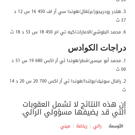
5ـ هلدر رودريجوز/برتغال/هوندا سي آر اف 450 16 س 12 د
37 ث
6ـ محمد البلوشي/الامارات/كيه تي ام 450 18 س 53 د 18 ث
دراجات الكوادس
1ـ محمد أبو عيسى/قطر/هوندا تي آر اكس 680 19 س 51 د
00 ث
2ـ رافال سونيك/بولندا/هوندا تي آر اكس 700 20 س 20 د 14
ث
إن هذه النتائج لا تشمل العقوبات
التي قد يضيفها مسؤولي الرالي.
رالي
رياضة
ميني
الأوسمة: