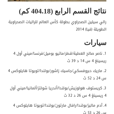
نتائج القسم الرابع (404.18 كم)
رالي سيلين الصحراوي بطولة كأس العالم للراليات الصحراوية
الطويلة (فيا) 2014
سيارات
1ـ ناصر صالح العطية/قطر/ماتيو بوميل/فرنسا/ميني أول 4
ريسينغ 4 س 14 د 39 ث
2ـ ماريك دبروفسكي/جاسيك زاشور/بولندا/تويوتا هايلوكس 4
س 24 د 52 ث
3ـ كريستوف هولوزيش/بولندا/أندريا شولتز/ألمانيا/ميني أول
4 ريسينغ 4 س 26 د 32 ث
4ـ آدم ماليز/بولندا/رافال مارتون/بولندا/تويوتا هايلوكس 4
س 26 د 53 ث