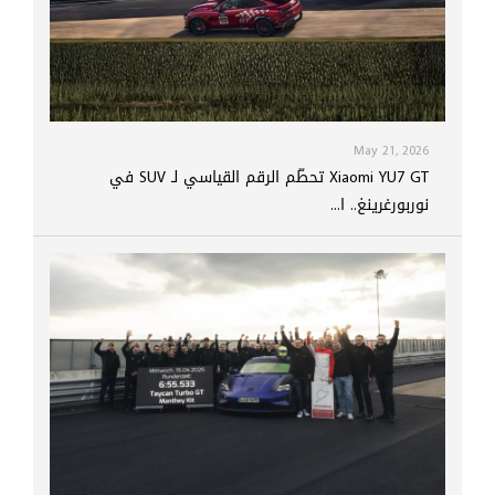
May 21, 2026
Xiaomi YU7 GT تحطّم الرقم القياسي لـ SUV في
نوربورغرينغ.. ا...