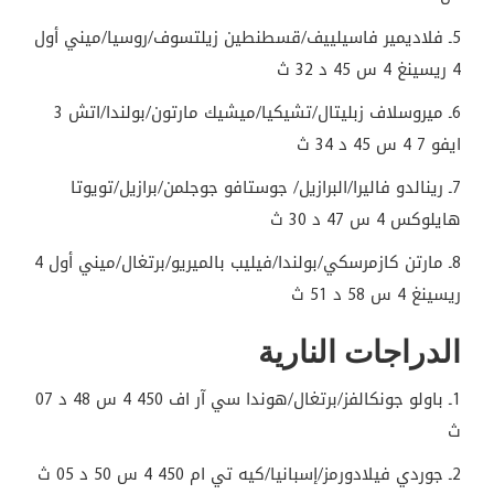
5ـ فلاديمير فاسيلييف/قسطنطين زيلتسوف/روسيا/ميني أول
4 ريسينغ 4 س 45 د 32 ث
6ـ ميروسلاف زبليتال/تشيكيا/ميشيك مارتون/بولندا/اتش 3
ايفو 7 4 س 45 د 34 ث
7ـ رينالدو فاليرا/البرازيل/ جوستافو جوجلمن/برازيل/تويوتا
هايلوكس 4 س 47 د 30 ث
8ـ مارتن كازمرسكي/بولندا/فيليب بالميريو/برتغال/ميني أول 4
ريسينغ 4 س 58 د 51 ث
الدراجات النارية
1ـ باولو جونكالفز/برتغال/هوندا سي آر اف 450 4 س 48 د 07
ث
2ـ جوردي فيلادورمز/إسبانيا/كيه تي ام 450 4 س 50 د 05 ث