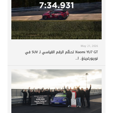
May 21, 2026
Xiaomi YU7 GT تحطّم الرقم القياسي لـ SUV في
نوربورغرينغ.. ا...