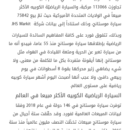
تجاوزت 113066 مركبة، والسيارة الرياضيّة الكوبيه الأكثر
مبيعاً في الولايات المتحدة الأميركية حيث تمّ بيع 75842
سيارة موستانج، وذلك استناداً إلى بيانات شركة IHS Markit.
وبذلك، تتفوق فورد على كافة المفاهيم السائدة للسيارات
الرياضية بإطلاقها سيارة موستانج منذ 55 عاما، فيبدو أنه ما
من سيارة تعبر عن الحرية ومتعة القيادة في الهواء مثل
موستانج. إنها أيقونة متفردة بكل ما للكلمة من معنى، ولا
شيء يضاهي زئير محركها بقوة 8 أسطوانات في يوم
ربيعي دافئ، ولا عجب أنها أصبحت اليوم أشهر سيارة كوبيه
رياضية على مستوى العالم.
السيارة الرياضية الكوبيه الأكثر مبيعا في العالم
توفرت سيارة موستانج في 146 دولة في عام 2018 وفقا
لبيانات المبيعات العالمية لفورد. وقد حقّقت ستة أجيال من
سيارة موستانج مبيعات تخطّت النصف مليون عالمياً منذ سنة