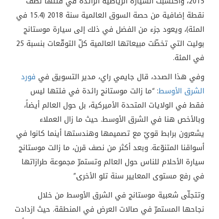
2015، واكتسبت السيارة الرياضية الرائدة في فئتها نصف
نقطة إضافية من حصة السوق العالمية سنة 2018 (15.4 في
المئة)، ويعود جزء من الفضل في ذلك إلى سيارة موستانج
بوليت التي تخطّت مبيعاتها العالمية كلّ التوقّعات بنسبة 25
في المئة.
وفي هذا الصدد، قال جايمي راي، مدير التسويق في
فورد
الشرق الأوسط
: “ما زالت موستانج رائدة في فئتها ليس
فقط في الولايات المتحدة الأميركية، بل حول العالم أيضاً،
وبالأخص هنا في الشرق الأوسط. حيث ما زال العملاء
يشعرون برابط قويّ مع تصميمها وهندستها أينما كانوا في
أسواقنا المتنوّعة. وبعد أكثر من نصف قرن، ما زالت موستانج
سيارة الأحلام للناس حول العالم وتستمرّ مجموعة طرازاتها
في رفع مستوى المعايير سنة تلو الأخرى.”
وتتجلّى شعبية موستانج في الشرق الأوسط من خلال
نجاحها المستمرّ في صالات العرض في المنطقة. حيث ازدادت