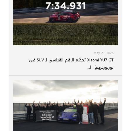
May 21, 2026
Xiaomi YU7 GT تحطّم الرقم القياسي لـ SUV في
نوربورغرينغ.. ا...