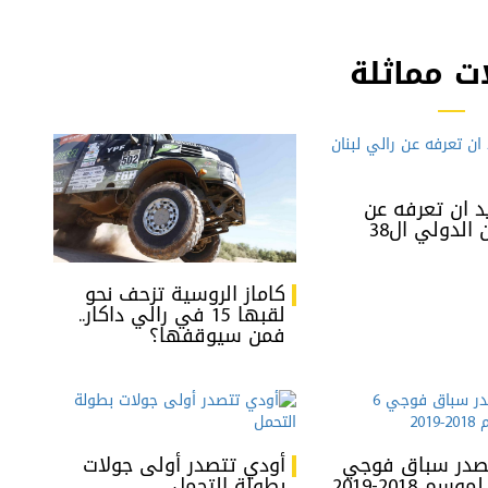
ت مماثلة
د ان تعرفه عن
 الدولي ال38
كاماز الروسية تزحف نحو
لقبها 15 في رالي داكار..
فمن سيوقفها؟
تصدر سباق فوجي
أودي تتصدر أولى جولات
بطولة التحمل