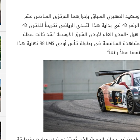
سعيد المهيري السباق بإحرازهما المركزين السادس عشر
والثامن على التوالي. وقد اتخذ السائقان الإماراتيان الرقم 43 في بداية هذا التحدي الرياضي تكريماً للذكرى 43
ر هيل -المدير العام لأودي الشرق الأوسط: “لقد كانت عطلة
نهاية أسبوع رائعة مع هذا السباق. كان بمقدوركم مشاهدة المنافسة في بطولة كأس أودي R8 LMS نهاية هذا
 عملاً رائعاً.”
واحدة في سباق السرعة الذي تُستخدم فيه سيارات متطابقة