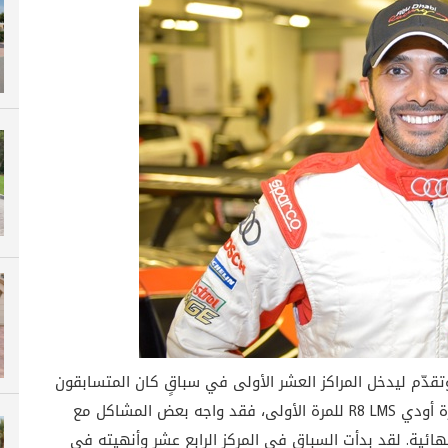
تقدّم ليدخل المراكز العشر الأولى في سباقٍ كان المتسابقون
فيه متقاربين جداً يوم السبت. وكونه كان يقود سيارة أودي R8 LMS للمرة الأولى، فقد واجه بعض المشاكل مع
نهائية. لقد بدأت السباق في المركز الرابع عشر وأنهيته في