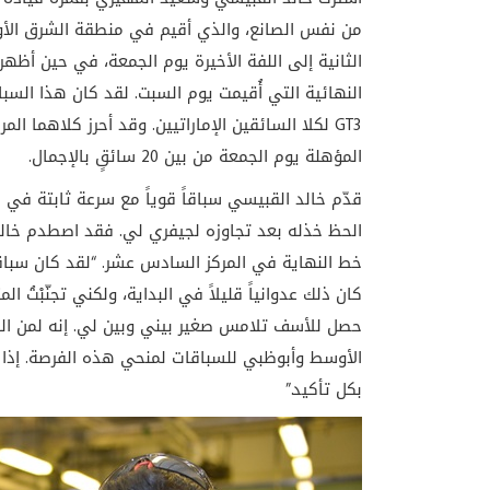
من نفس الصانع، والذي أقيم في منطقة الشرق الأوس
الثانية إلى اللفة الأخيرة يوم الجمعة، في حين أظه
النهائية التي أُقيمت يوم السبت. لقد كان هذا السبا
GT3 لكلا السائقين الإماراتيين. وقد أحرز كلاهما 
المؤهلة يوم الجمعة من بين 20 سائقٍ بالإجمال.
الحظ خذله بعد تجاوزه لجيفري لي. فقد اصطدم خالد 
خط النهاية في المركز السادس عشر. “لقد كان سباقاً 
كان ذلك عدوانياً قليلاً في البداية، ولكني تجنّبْتُ ا
حصل للأسف تلامس صغير بيني وبين لي. إنه لمن الر
الأوسط وأبوظبي للسباقات لمنحي هذه الفرصة. إذ
بكل تأكيد.”