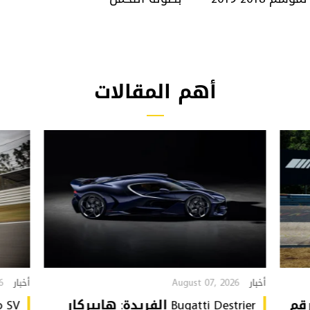
أهم المقالات
6
August 07, 2026
أخبار
أخبار
تُحطّم رقم
Bugatti Destrier الفريدة: هايبركار