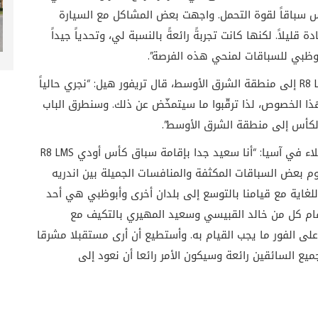
يس سباقاً لقوة التحمل. واجهت بعض المشاكل مع السيارة
ليلاً. لكنها كانت تجربةً رائعةً بالنسبة لي، وتحدياً جيداً
أبوظبي للسباقات لمنحي هذه الفرصة”.
وفي حديثه عن احتمال عودة بطولة كأس أودي R8 LMS إلى منطقة الشرق الأوسط، قال تريفور هيل: “نجري حالياً
ا الخصوص، لذا ترقّبوا ما سيتمخّض عن ذلك. وسنطرق الباب
الكأس إلى منطقة الشرق الأوسط”.
وقال رينيه كونيبيرغ، مدير سباق أودي الرياضي للعملاء في آسيا: “أنا سعيد جدا بإقامة سباق كأس أودي R8 LMS
م بعض السباقات المكثفة والمنافسات الجميلة بين اندريه
للغاية مع قيامنا بالتوسع إلى بلدان أخرى وأبوظبي هي أحد
ام كل من خالد القبيسي وسعيد المهيري بالتكيف مع
على الفور ما يجب القيام به. وأستطيع أن أرى مستقبلا مشرقا
ع السائقين رائعة وسيكون الأمر رائعا أن نعود إلى