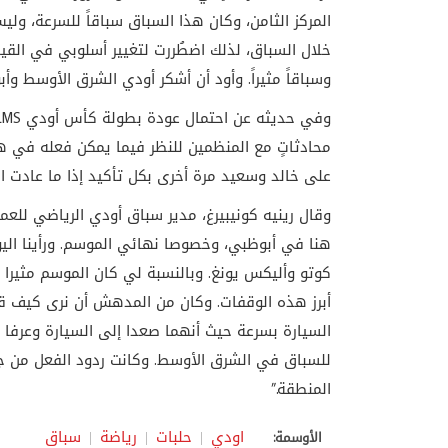
المركز الثامن، وكان هذا السباق سباقاً للسرعة، ول
خلال السباق، لذلك اضطُررت لتغيير أسلوبي في القيادة ق
وسباقاً مثيراً. وأود أن أشكر أودي الشرق الأوسط و
محادثاتٍ مع المنظمين للنظر فيما يمكن فعله في هذ
على خالد وسعيد مرة أخرى بكل تأكيد إذا ما عادت 
هنا في أبوظبي، وخصوصا نهائي الموسم. ورأينا اليو
كوتو وأليكس يونغ. وبالنسبة لي كان الموسم مثيرا 
أبرز هذه الوقفات. وكان من المدهش أن نرى كيف ق
السيارة بسرعة حيث أنهما صعدا إلى السيارة وعرفا 
للسباق في الشرق الأوسط. وكانت ردود الفعل من جمي
المنطقة.”
اودي
حلبات
رياضة
سباق
الأوسمة: