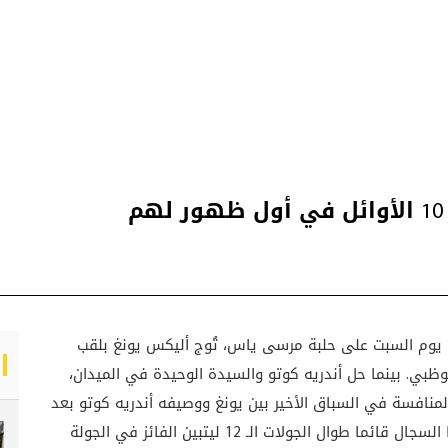
مشوقة لبطولة كأس أودي R8 LMS مساء يوم السبت على حلبة مرسى ياس، تُوج أليكس يونغ بلقب
ظبي. بينما حل أندريه كوتو والسيدة الوحيدة في الميدان،
المنافسة في السباق الأخير بين يونغ ووصيفه أندريه كوتو بعد
تبادل الصدارة فيما بينهما عدة مرات. حيث بقي هذا السجال قائما طوال الجولات الـ 12 ليتبين الفائز في الجولة