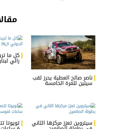
مقالا
كل ما تري
رالي لبنان
ناصر صالح العطية يحرز لقب
سيلين للمرة الخامسة
سيتروين تعزز مركزها الثاني
تويوتا ت
في بطولة الصانعين
6 ساعات لموسم 2018-2019