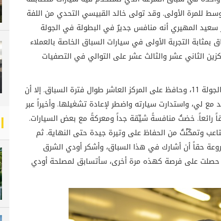
ط للمرة الأولى. وقد تولى خالد القبيسي التحدي من اللفة
ر سعيد المهيري أنه منافس جديرٌ في البطولة في الجولة
ق بمثابة التجربة الأولى في سيارات السباق الخاصة بالعملاء
المركزين الثاني عشر والثالث عشر على التوالي في التصفيات
قدّم خالد القبيسي سباقاً قوياً مع سرعة ثابتة في الجولة 11، وحافظ على المركز العاشر طوال فترة السباق. إلا أن
مع لي، واستدارت سيارته واضطر لإعادة تشغيلها. وأخيراً عبر
رائعاً. خضتُ منافسةً شيِّقة جداً ومعركةً مع بعض السيارات.
لمتاعب وتمكّنْتُ من الحفاظ على وتيرة جيدة حتى النهاية. ثم
وعة حقاً أن أشارك في هذا السباق، وأشكر أودي الشرق
ا حصلت على فرصة كهذه مرة أخرى، سأتسابق لمصلحة أودي