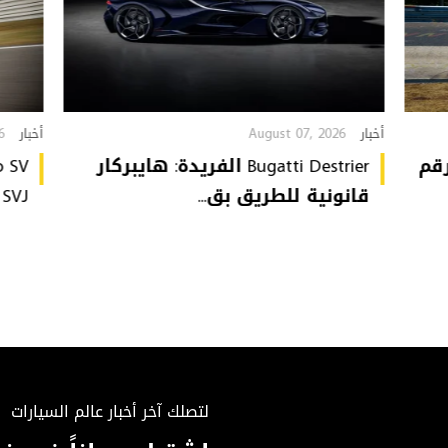
6
August 07, 2026
أخبار
أخبار
تُحطّم رقم
Bugatti Destrier الفريدة: هايبركار
قانونية للطريق بق...
or SVJ
لتصلك آخر أخبار عالم السيارات