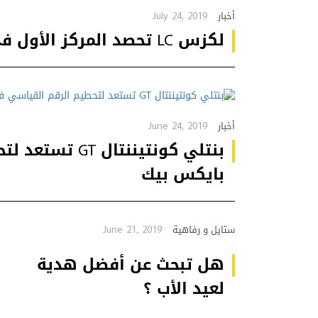
July 24, 2019
أخبار
لكزس LC تحصد المركز الأول في سباق نوربورغرينغ للتحمل
June 24, 2019
أخبار
بنتلي كونتيننت
بايكس بيك
June 21, 2019
ستايل و رفاهية
هل تبحث عن أفضل هدية
لعيد الأب ؟