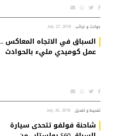
July 27, 2018
حوادث و غرائب
السباق في الاتجاه المعاكس ..
عمل كوميدي مليء بالحوادث
July 26, 2018
تفحيط و تعديل
شاحنة فولفو تتحدى سيارة
السباق S60 بولستار.. من