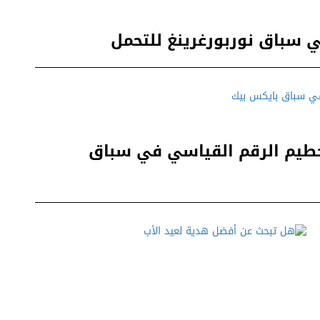
ال GT تستعد لتحطيم الرقم القياسي في سباق