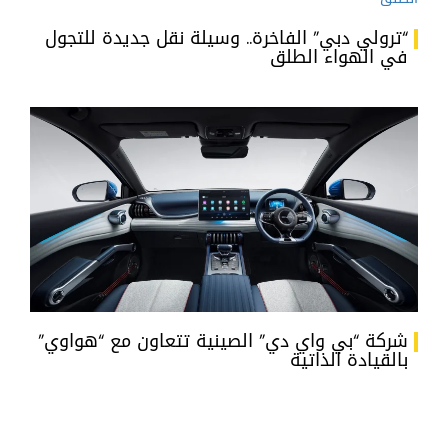
“ترولي دبي” الفاخرة.. وسيلة نقل جديدة للتجول
في الهواء الطلق
شركة “بي واي دي” الصينية تتعاون مع “هواوي”
بالقيادة الذاتية