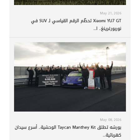
May 21, 2026
Xiaomi YU7 GT تحطّم الرقم القياسي لـ SUV في
نوربورغرينغ.. ا...
May 08, 2026
بورشه تطلق Taycan Manthey Kit الوحشية.. أسرع سيدان
كهربائية...