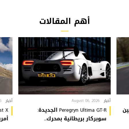
أهم المقالات
6
August 06, 2026
أخبار
أخبار
GTI Edi تُهين
Peregryn Ultima GT-R الجديدة:
سوبركار بريطانية بمحرك...
أمريكي