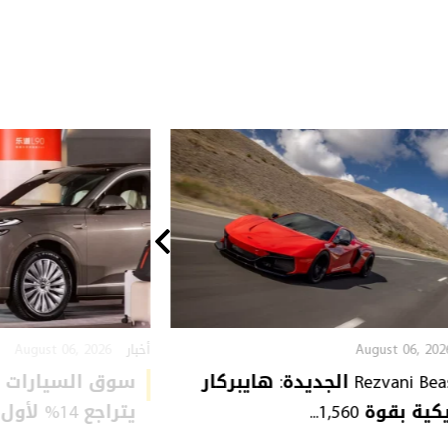
August 06, 2026
August 06, 202
أخبار
Rezvani Beast X الجديدة: هايبركار
سوق السيارات ا
ة بقوة 1,560...
يتراجع 14% لأول مرة: ...