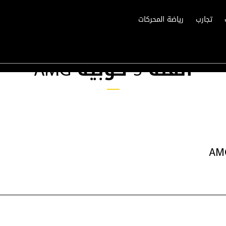
تجارب
رياضة المحركات
الفئة S كوبيه AMG