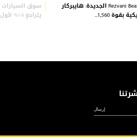
Rezvani Beast X الجديدة: هايبركار
سوق السيارات ا
ة بقوة 1,560...
يتراجع 14% لأول مرة: ...
رتنا