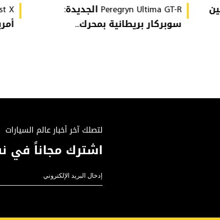
GTI Edi تُهين
Peregryn Ultima GT-R الجديدة:
سوبركار بريطانية بمحرك...
أمريكي
لتصلك آخر أخبار عالم السيارات
اشترك مجاناً في نش