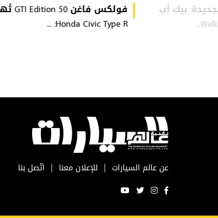
VW Amarok  الجديدة: بيك أب
فولكس فاغن tion 50
Honda Civic Type R: ...
عن عالم السيارات
للإعلان معنا
اتّصل بنا